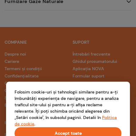
Furnizare Gaze Naturale
COMPANIE
SUPORT
Despre noi
Întrebări frecvente
Cariere
Ghidul prosumatorului
Termeni și condiții
Aplicația NOVA
Confidențialitate
Formular suport
Conformitate
Cookies
Folosim cookie-uri și tehnologii similare pentru a-ți
Setări cookie
îmbunătăți experiența de navigare, pentru a analiza
traficul site-ului și pentru a-ți afișa reclame
Blog
relevante. Îți poți schimba oricând alegerea din
„Setări cookie", în subsolul paginii. Detalii în
Politica
INFORMAȚII
de cookie
.
Accept toate
Legea compensării și