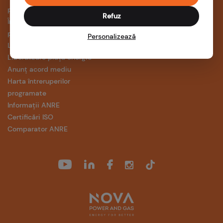
plafonării
Refuz
Încetarea schemei de sprijin
pentru energie electrică
Personalizează
Legislative și contracte
Liberalizare piață energie
Anunț acord mediu
Harta întreruperilor
programate
Informații ANRE
Certificări ISO
Comparator ANRE