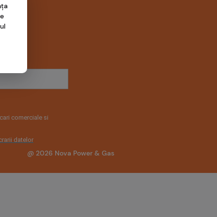
nța
me
ul
ari comerciale si
rarii datelor
@ 2026 Nova Power & Gas