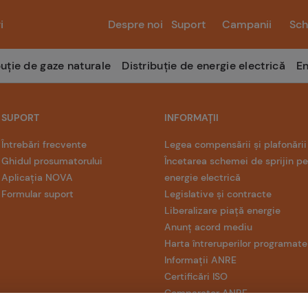
i
Despre noi
Suport
Campanii
Sch
buție de gaze naturale
Distribuție de energie electrică
En
SUPORT
INFORMAȚII
Întrebări frecvente
Legea compensării și plafonării
Ghidul prosumatorului
Încetarea schemei de sprijin p
Aplicația NOVA
energie electrică
Formular suport
Legislative și contracte
Liberalizare piață energie
Anunț acord mediu
Harta întreruperilor programate
Informații ANRE
Certificări ISO
Comparator ANRE