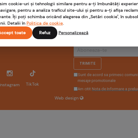
sim cookie-uri și tehnologii similare pentru a-ți îmbunătăți experie
avigare, pentru a analiza traficul site-ului și pentru a-ți afișa recla
vante. Îți poți schimba oricând alegerea din „Setări cookie", în subsol
nii. Detalii în
Politica de cookie
.
Accept toate
Refuz
Personalizează
TRIMITE
Sunt de acord sa primesc comunic
mesaje promotionale
TikTok
Instagram
Am citit
Nota de Informare a preluc
Web design