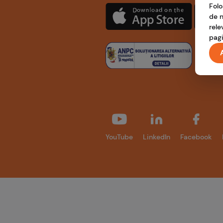
Folo
de n
rele
pagi
YouTube
LinkedIn
Facebook