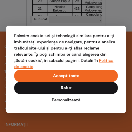
Folosim cookie-uri și tehnologii similare pentru a-ți
îmbunătăți experiența de navigare, pentru a analiza
COMPANIE
SUPORT
traficul site-ului și pentru a-ți afișa reclame
relevante. Îți poți schimba oricând alegerea din
Despre noi
Întrebări frecvente
„Setări cookie", în subsolul paginii. Detalii în
Politica
Cariere
Ghidul prosumatorului
de cookie
.
Termeni și condiții
Aplicația NOVA
Accept toate
Confidențialitate
Formular suport
Conformitate
Refuz
Cookies
Personalizează
Setări cookie
Blog
INFORMAȚII