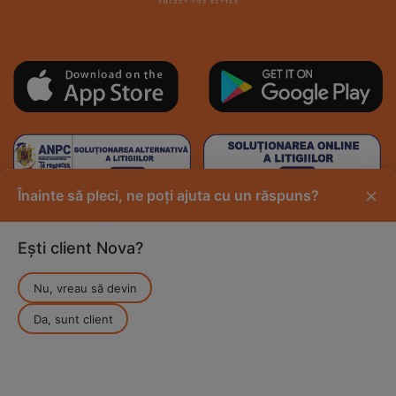
×
Înainte să pleci, ne poți ajuta cu un răspuns?
Ești client Nova?
TRIMITE
Nu, vreau să devin
Sunt de acord sa primesc comunicari comerciale si
mesaje promotionale
Da, sunt client
Am citit
Nota de Informare a prelucrarii datelor
Web design