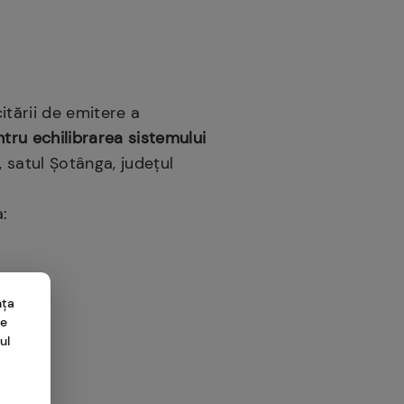
itării de emitere a
ntru echilibrarea sistemului
 satul Şotânga, judeţul
:
nța
me
ul