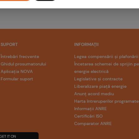
SUPORT
INFORMAȚII
Întrebări frecvente
Legea compensării și plafonării
Ghidul prosumatorului
Încetarea schemei de sprijin p
Aplicația NOVA
energie electrică
Formular suport
Legislative și contracte
Liberalizare piață energie
Anunț acord mediu
Harta întreruperilor programate
Informații ANRE
Certificări ISO
Comparator ANRE