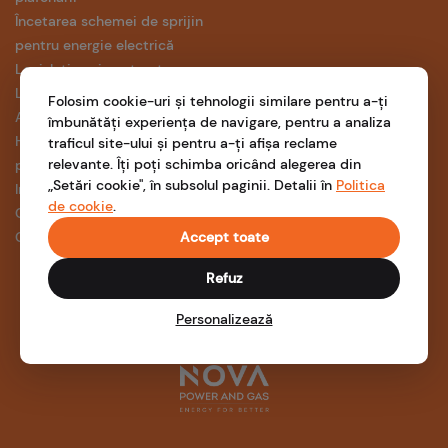
Încetarea schemei de sprijin
pentru energie electrică
Legislative și contracte
Liberalizare piață energie
Folosim cookie-uri și tehnologii similare pentru a-ți
Anunț acord mediu
îmbunătăți experiența de navigare, pentru a analiza
Harta întreruperilor
traficul site-ului și pentru a-ți afișa reclame
relevante. Îți poți schimba oricând alegerea din
programate
„Setări cookie", în subsolul paginii. Detalii în
Politica
Informații ANRE
de cookie
.
Certificări ISO
Comparator ANRE
Accept toate
Refuz
Personalizează