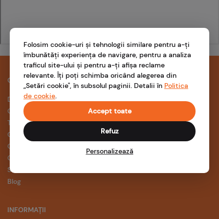
Folosim cookie-uri și tehnologii similare pentru a-ți
îmbunătăți experiența de navigare, pentru a analiza
traficul site-ului și pentru a-ți afișa reclame
relevante. Îți poți schimba oricând alegerea din
COMPANIE
SUPORT
„Setări cookie", în subsolul paginii. Detalii în
Politica
de cookie
.
Despre noi
Întrebări frecvente
Cariere
Accept toate
Ghidul prosumatorului
Termeni și condiții
Aplicația NOVA
Refuz
Confidențialitate
Formular suport
Conformitate
Personalizează
Cookies
Setări cookie
Blog
INFORMAȚII