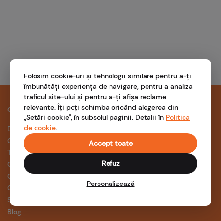
Folosim cookie-uri și tehnologii similare pentru a-ți
îmbunătăți experiența de navigare, pentru a analiza
traficul site-ului și pentru a-ți afișa reclame
relevante. Îți poți schimba oricând alegerea din
COMPANIE
SUPORT
„Setări cookie", în subsolul paginii. Detalii în
Politica
de cookie
.
Despre noi
Întrebări frecvente
Cariere
Ghidul prosumatorului
Accept toate
Termeni și condiții
Aplicația NOVA
Refuz
Confidențialitate
Formular suport
Conformitate
Personalizează
Cookies
Setări cookie
Blog