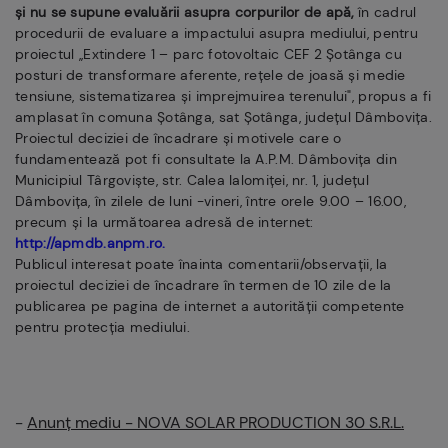
și nu se supune evaluării asupra corpurilor de apă,
în cadrul
procedurii de evaluare a impactului asupra mediului, pentru
proiectul ,,Extindere 1 – parc fotovoltaic CEF 2 Șotânga cu
posturi de transformare aferente, rețele de joasă și medie
tensiune, sistematizarea și imprejmuirea terenului", propus a fi
amplasat în comuna Șotânga, sat Șotânga, județul Dâmbovița.
Proiectul deciziei de încadrare și motivele care o
fundamentează pot fi consultate la A.P.M. Dâmbovița din
Municipiul Târgoviște, str. Calea Ialomiţei, nr. 1, județul
Dâmbovița, în zilele de luni -vineri, între orele 9.00 – 16.00,
precum și la următoarea adresă de internet:
http://apmdb.anpm.ro.
Publicul interesat poate înainta comentarii/observații, la
proiectul deciziei de încadrare în termen de 10 zile de la
publicarea pe pagina de internet a autorității competente
pentru protecția mediului.
-
Anunț mediu - NOVA SOLAR PRODUCTION 30 S.R.L.