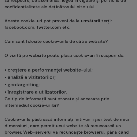
să respecte, de asemenea, legea în vigoare și politicile de
confidențialitate ale deținătorului site-ului.
Aceste cookie-uri pot proveni de la următorii terți:
facebook.com, twitter.com etc.
Cum sunt folosite cookie-urile de către website?
O vizită pe website poate plasa cookie-uri în scopuri de:
• creștere a performanței website-ului;
• analiză a vizitatorilor;
• geotargetting;
• înregistrare a utilizatorilor.
Ce tip de informații sunt stocate și accesate prin
intermediul cookie-urilor?
Cookie-urile păstrează informații într-un fișier text de mici
dimensiuni, care permit unui website să recunoască un
browser. Web-serverul va recunoaște browserul, până când