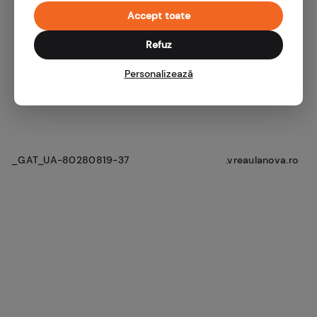
Accept toate
Refuz
Personalizează
_GAT_UA-80280819-37
.vreaulanova.ro