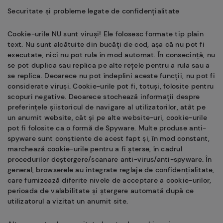
Securitate și probleme legate de confidențialitate
Cookie-urile NU sunt viruși! Ele folosesc formate tip plain
text. Nu sunt alcătuite din bucăți de cod, așa că nu pot fi
executate, nici nu pot rula în mod automat. În consecință, nu
se pot duplica sau replica pe alte rețele pentru a rula sau a
se replica. Deoarece nu pot îndeplini aceste funcții, nu pot fi
considerate viruși. Cookie-urile pot fi, totuși, folosite pentru
scopuri negative. Deoarece stochează informații despre
preferințele șiistoricul de navigare al utilizatorilor, atât pe
un anumit website, cât și pe alte website-uri, cookie-urile
pot fi folosite ca o formă de Spyware. Multe produse anti-
spyware sunt conștiente de acest fapt și, în mod constant,
marchează cookie-urile pentru a fi șterse, în cadrul
procedurilor deștergere/scanare anti-virus/anti-spyware. În
general, browserele au integrate reglaje de confidențialitate,
care furnizează diferite nivele de acceptare a cookie-urilor,
perioada de valabilitate și ștergere automată după ce
utilizatorul a vizitat un anumit site.