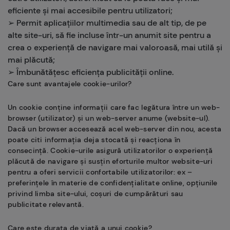
eficiente și mai accesibile pentru utilizatori;
➢ Permit aplicațiilor multimedia sau de alt tip, de pe
alte site-uri, să fie incluse într-un anumit site pentru a
crea o experiență de navigare mai valoroasă, mai utilă și
mai plăcută;
➢ Îmbunătățesc eficiența publicității online.
Care sunt avantajele cookie-urilor?
Un cookie conține informații care fac legătura între un web-
browser (utilizator) și un web-server anume (website-ul).
Dacă un browser accesează acel web-server din nou, acesta
poate citi informația deja stocată și reacționa în
consecință. Cookie-urile asigură utilizatorilor o experiență
plăcută de navigare și susțin eforturile multor website-uri
pentru a oferi servicii confortabile utilizatorilor: ex –
preferințele în materie de confidențialitate online, opțiunile
privind limba site-ului, coșuri de cumpărături sau
publicitate relevantă.
Care este durata de viață a unui cookie?