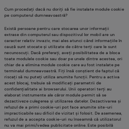
Cum procedați dacă nu doriți să fie instalate module cookie
pe computerul dumneavoastră?
Există persoane pentru care stocarea unor informații
extrase din computerul sau dispozitivul lor mobil are un
caracter relativ invaziv, mai ales atunci când informațiile în
cauză sunt stocate și utilizate de către terți care le sunt
necunoscuți. Dacă preferați, aveți posibilitatea de a bloca
toate modulele cookie sau doar pe unele dintre acestea, ori
chiar de a elimina module cookie care au fost instalate pe
terminalul dumneavoastră. Fiți însă conștient de faptul că
riscați să nu puteți utiliza anumite funcții. Pentru a activa
acest blocaj, trebuie să modificați parametrii de
confidențialitate ai browserului. Unii operatori terți au
elaborat instrumente ale căror module permit să se
dezactiveze culegerea și utilizarea datelor. Dezactivarea și
refuzul de a primi cookie-uri pot face anumite site-uri
impracticabile sau dificil de vizitat și folosit. De asemenea,
refuzul de a accepta cookie-uri nu înseamnă că utilizatorul
nu va mai primi/vedea publicitate online. Este posibilă