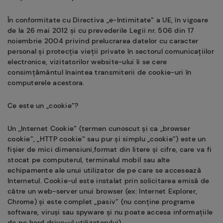
În conformitate cu Directiva „e-Intimitate” a UE, în vigoare
de la 26 mai 2012 și cu prevederile Legii nr. 506 din 17
noiembrie 2004 privind prelucrarea datelor cu caracter
personal și protecția vieții private în sectorul comunicațiilor
electronice, vizitatorilor website-ului li se cere
consimțământul înaintea transmiterii de cookie-uri în
computerele acestora.
Ce este un „cookie”?
Un „Internet Cookie” (termen cunoscut și ca „browser
cookie”, „HTTP cookie” sau pur și simplu „cookie”) este un
fișier de mici dimensiuni,format din litere și cifre, care va fi
stocat pe computerul, terminalul mobil sau alte
echipamente ale unui utilizator de pe care se accesează
Internetul. Cookie-ul este instalat prin solicitarea emisă de
către un web-server unui browser (ex: Internet Explorer,
Chrome) și este complet „pasiv” (nu conține programe
software, viruși sau spyware și nu poate accesa informațiile
de pe hard drive-ul utilizatorului).