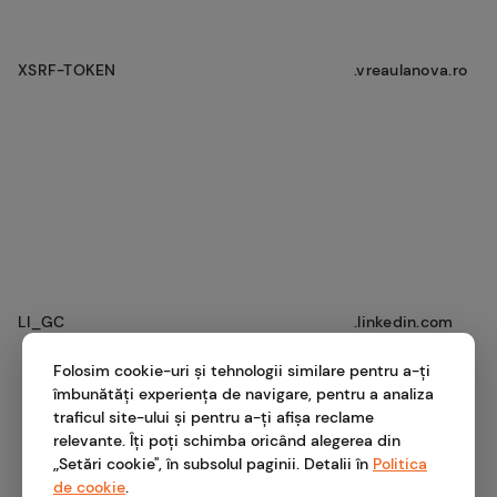
XSRF-TOKEN
.vreaulanova.ro
LI_GC
.linkedin.com
Folosim cookie-uri și tehnologii similare pentru a-ți
îmbunătăți experiența de navigare, pentru a analiza
traficul site-ului și pentru a-ți afișa reclame
relevante. Îți poți schimba oricând alegerea din
„Setări cookie", în subsolul paginii. Detalii în
Politica
de cookie
.