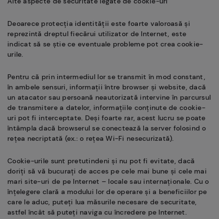
Alte aspecte de securitate legate de cookie-uri
Deoarece protecția identității este foarte valoroasă și
reprezintă dreptul fiecărui utilizator de Internet, este
indicat să se știe ce eventuale probleme pot crea cookie-
urile.
Pentru că prin intermediul lor se transmit în mod constant,
în ambele sensuri, informații între browser și website, dacă
un atacator sau persoană neautorizată intervine în parcursul
de transmitere a datelor, informațiile conținute de cookie-
uri pot fi interceptate. Deși foarte rar, acest lucru se poate
întâmpla dacă browserul se conectează la server folosind o
rețea necriptată (ex.: o rețea Wi-Fi nesecurizată).
Cookie-urile sunt pretutindeni și nu pot fi evitate, dacă
doriți să vă bucurați de acces pe cele mai bune și cele mai
mari site-uri de pe Internet – locale sau internaționale. Cu o
înțelegere clară a modului lor de operare şi a beneficiilor pe
care le aduc, puteți lua măsurile necesare de securitate,
astfel încât să puteți naviga cu încredere pe Internet.