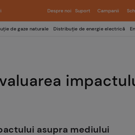
i
Despre noi
Suport
Campanii
Sch
buție de gaze naturale
Distribuție de energie electrică
En
valuarea impactul
actului asupra mediului