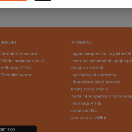
SUPORT
INFORMAȚII
Întrebări frecvente
Legea compensării și plafonării
Ghidul prosumatorului
Încetarea schemei de sprijin p
Aplicația NOVA
energie electrică
Formular suport
Legislative și contracte
Liberalizare piață energie
Anunț acord mediu
Harta întreruperilor programate
Informații ANRE
Certificări ISO
Comparator ANRE