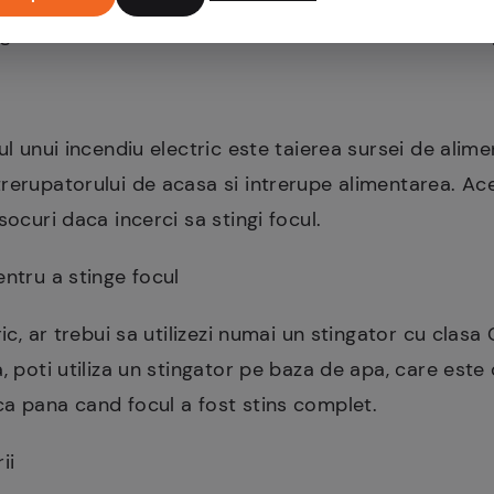
ga un bec. In caz de incendiu electric, urmati acesti 
zul unui incendiu electric este taierea sursei de alim
rerupatorului de acasa si intrerupe alimentarea. Aces
socuri daca incerci sa stingi focul.
entru a stinge focul
ric, ar trebui sa utilizezi numai un stingator cu clas
, poti utiliza un stingator pe baza de apa, care este
ca pana cand focul a fost stins complet.
ii