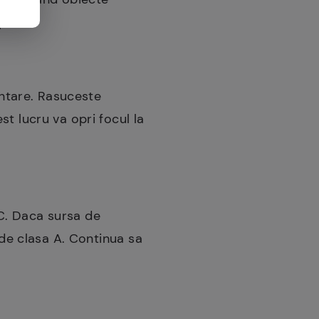
pasi:
entare. Rasuceste
t lucru va opri focul la
a C. Daca sursa de
 de clasa A. Continua sa