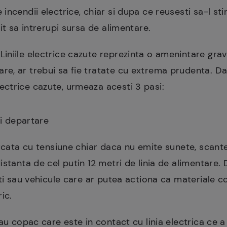
incendii electrice, chiar si dupa ce reusesti sa-l st
it sa intrerupi sursa de alimentare.
Liniile electrice cazute reprezinta o amenintare grav
mare, ar trebui sa fie tratate cu extrema prudenta. Da
electrice cazute, urmeaza acesti 3 pasi:
ri departare
rcata cu tensiune chiar daca nu emite sunete, scantei
istanta de cel putin 12 metri de linia de alimentare.
lti sau vehicule care ar putea actiona ca materiale 
ic.
au copac care este in contact cu linia electrica ce a