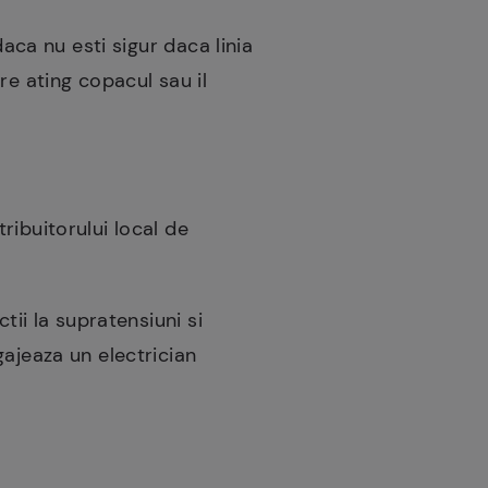
daca nu esti sigur daca linia
re ating copacul sau il
ribuitorului local de
tii la supratensiuni si
gajeaza un electrician