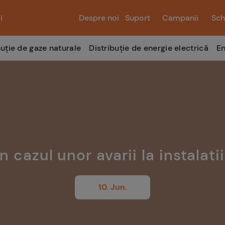
i
Despre noi
Suport
Campanii
Sch
buție de gaze naturale
Distribuție de energie electrică
En
n cazul unor avarii la instalati
10. Jun.