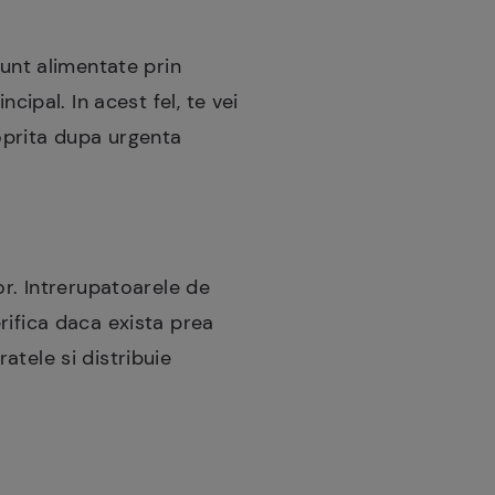
sunt alimentate prin
cipal. In acest fel, te vei
oprita dupa urgenta
or. Intrerupatoarele de
rifica daca exista prea
atele si distribuie