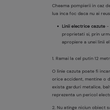
Cheama pompierii in caz de 
lua inca foc daca nu ai reus
Linii electrice cazute
- 
proprietati si, prin ur
apropiere a unei linii 
1. Ramai la cel putin 12 met
O linie cazuta poate fi inca
orice accident, mentine o d
exista garduri metalice, ba
reprezenta un pericol electr
2. Nu atinge niciun obiect s