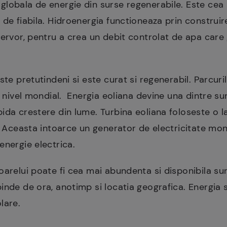
globala de energie din surse regenerabile. Este cea
 de fiabila. Hidroenergia functioneaza prin construir
zervor, pentru a crea un debit controlat de apa car
te pretutindeni si este curat si regenerabil. Parcuril
a nivel mondial. Energia eoliana devine una dintre su
ida crestere din lume. Turbina eoliana foloseste o l
i. Aceasta intoarce un generator de electricitate mo
energie electrica.
arelui poate fi cea mai abundenta si disponibila su
inde de ora, anotimp si locatia geografica. Energia
lare.