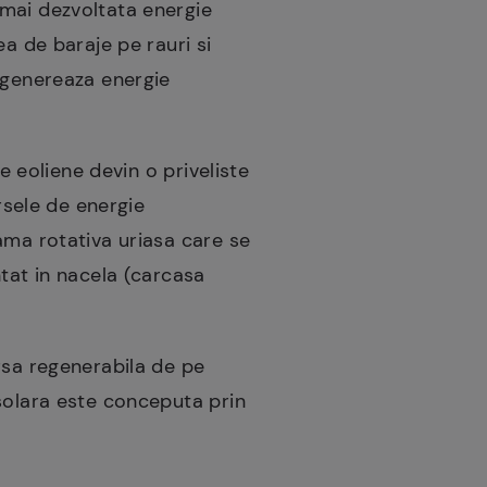
 mai dezvoltata energie
ea de baraje pe rauri si
e genereaza energie
e eoliene devin o priveliste
rsele de energie
ama rotativa uriasa care se
ntat in nacela (carcasa
rsa regenerabila de pe
 solara este conceputa prin