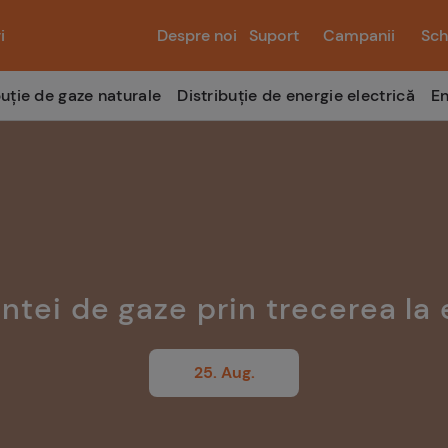
i
Despre noi
Suport
Campanii
Sch
buție de gaze naturale
Distribuție de energie electrică
En
ei de gaze prin trecerea la 
25. Aug.