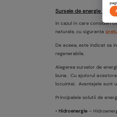
pagi
Sursele de energie regen
In cazul in care consideri c
naturale, cu siguranta
pretu
De aceea, este indicat sa i
regenerabila.
Alegerea surselor de energie
buna. Cu ajutorul acestora
locuintei. Avantajele sunt u
Principalele solutii de ener
•
Hidroenergie
– Hidroenergi