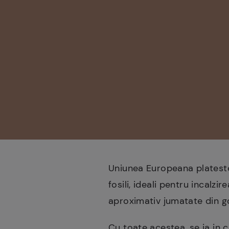
Uniunea Europeana plateste
fosili, ideali pentru incalzi
aproximativ jumatate din g
Cu toate acestea, se ia in 