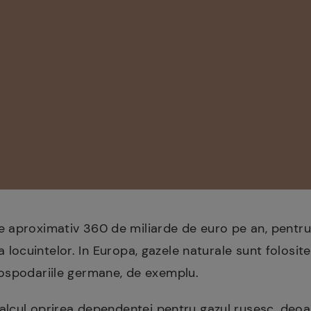
 aproximativ 360 de miliarde de euro pe an, pentru
rea locuintelor. In Europa, gazele naturale sunt folosit
ospodariile germane, de exemplu.
calcul oprirea dependentei pentru gazul rusesc, deo