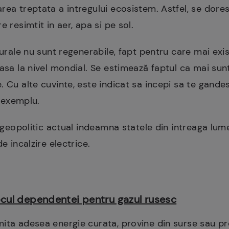
rea treptata a intregului ecosistem. Astfel, se dor
e resimtit in aer, apa si pe sol.
aturale nu sunt regenerabile, fapt pentru care mai ex
rasa la nivel mondial. Se estimează faptul ca mai sun
. Cu alte cuvinte, este indicat sa incepi sa te gande
e exemplu.
l geopolitic actual indeamna statele din intreaga lum
de incalzire electrice.
locul dependentei pentru gazul rusesc
ita adesea energie curata, provine din surse sau pr