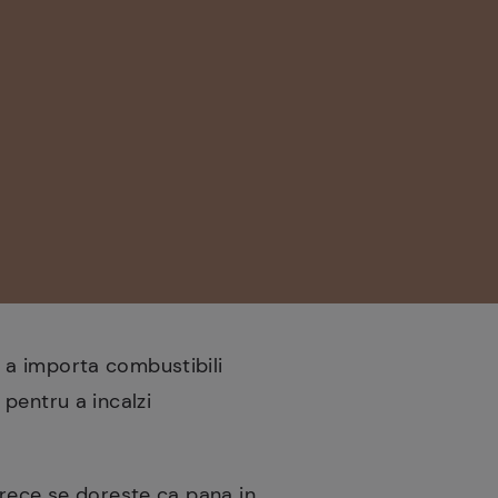
 a importa combustibili
e pentru a incalzi
arece se doreste ca pana in