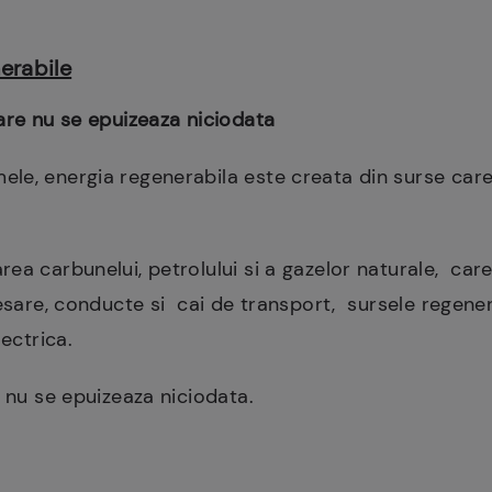
erabile
are nu se epuizeaza niciodata
le, energia regenerabila este creata din surse car
ea carbunelui, petrolului si a gazelor naturale, care
cesare, conducte si cai de transport, sursele regene
lectrica.
a nu se epuizeaza niciodata.