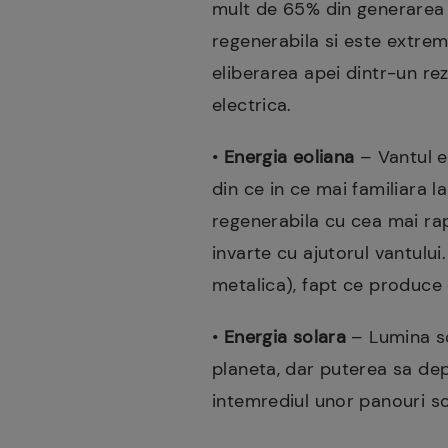
mult de 65% din generarea 
regenerabila si este extrem
eliberarea apei dintr-un re
electrica.
•
Energia eoliana
– Vantul es
din ce in ce mai familiara l
regenerabila cu cea mai rap
invarte cu ajutorul vantulu
metalica), fapt ce produce 
•
Energia solara
– Lumina so
planeta, dar puterea sa dep
intemrediul unor panouri so