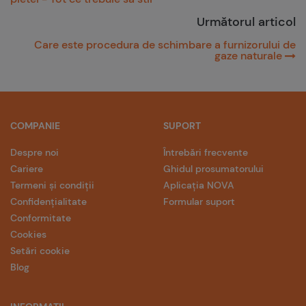
Următorul articol
Care este procedura de schimbare a furnizorului de
gaze naturale
COMPANIE
SUPORT
Despre noi
Întrebări frecvente
Cariere
Ghidul prosumatorului
Termeni și condiții
Aplicația NOVA
Confidențialitate
Formular suport
Conformitate
Cookies
Setări cookie
Blog