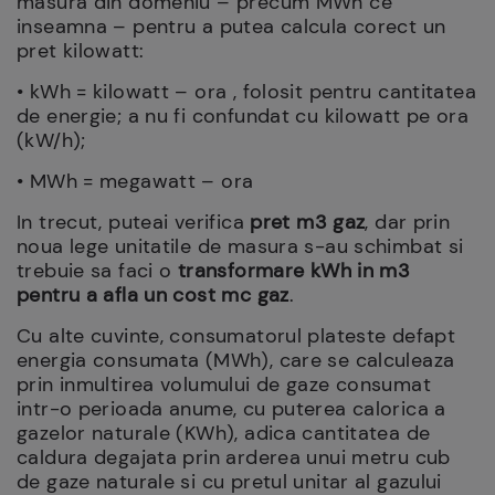
masura din domeniu – precum MWh ce
inseamna – pentru a putea calcula corect un
pret kilowatt:
• kWh = kilowatt – ora , folosit pentru cantitatea
de energie; a nu fi confundat cu kilowatt pe ora
(kW/h);
• MWh = megawatt – ora
In trecut, puteai verifica
pret m3 gaz
, dar prin
noua lege unitatile de masura s-au schimbat si
trebuie sa faci o
transformare kWh in m3
pentru a afla un cost mc gaz
.
Cu alte cuvinte, consumatorul plateste defapt
energia consumata (MWh), care se calculeaza
prin inmultirea volumului de gaze consumat
intr-o perioada anume, cu puterea calorica a
gazelor naturale (KWh), adica cantitatea de
caldura degajata prin arderea unui metru cub
de gaze naturale si cu pretul unitar al gazului