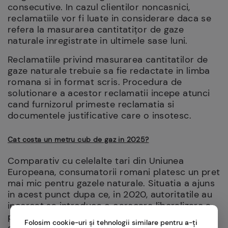
consecutive. In cazul clientilor noncasnici,
reclamatiile vor fi luate in considerare daca se
refera la masurarea cantitatițor de gaze
naturale inregistrate in ultimele sase luni.
Reclamatiile privind masurarea cantitatilor de
gaze naturale trebuie sa fie redactate in limba
romana si in format scris. Procedura de
solutionare a acestor reclamatii incepe atunci
cand furnizorul primeste reclamatia si
documentele justificative care o insotesc.
Cat costa un metru cub de gaz in 2025?
Comparativ cu celelalte tari din Uniunea
Europeana, consumatorii romani platesc un pret
mai mic pentru gazele naturale. Situatia a ajuns
in acest punct dupa ce, in 2020, autoritatile au
incercat sa introduca o oarecare liberalizare a
pietei, ceea ce a dus ulterior la o crestere
Folosim cookie-uri și tehnologii similare pentru a-ți