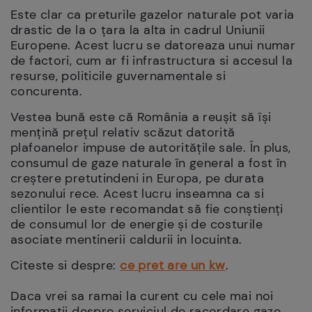
Este clar ca preturile gazelor naturale pot varia
drastic de la o țara la alta in cadrul Uniunii
Europene. Acest lucru se datoreaza unui numar
de factori, cum ar fi infrastructura si accesul la
resurse, politicile guvernamentale si
concurenta.
Vestea bună este că România a reușit să își
mențină prețul relativ scăzut datorită
plafoanelor impuse de autoritățile sale. În plus,
consumul de gaze naturale în general a fost în
creștere pretutindeni in Europa, pe durata
sezonului rece. Acest lucru inseamna ca si
clientilor le este recomandat să fie conștienți
de consumul lor de energie și de costurile
asociate mentinerii caldurii in locuinta.
Citeste si despre:
ce pret are un kw
.
Daca vrei sa ramai la curent cu cele mai noi
informatii despre serviciul de racordare gaze,