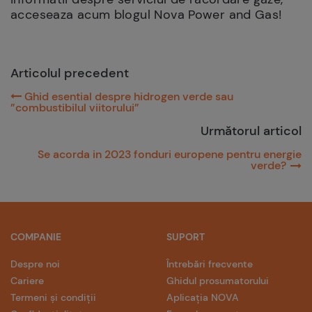
acceseaza acum blogul Nova Power and Gas!
Articolul precedent
Ghid esential despre hidrogen verde sau
”combustibilul viitorului”
Următorul articol
Se acorda in 2023 fonduri europene pentru energie
verde?
COMPANIE
SUPORT
Despre noi
Întrebări frecvente
Cariere
Ghidul prosumatorului
Termeni și condiții
Aplicația NOVA