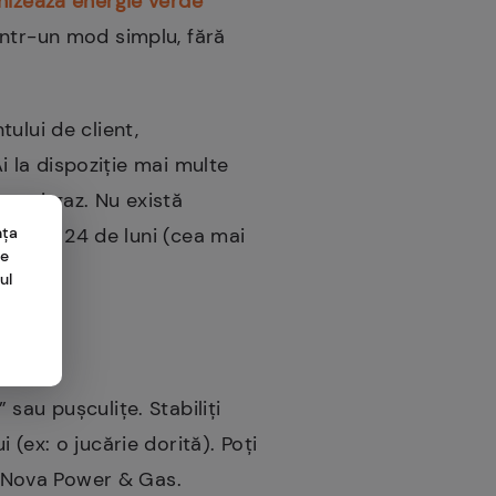
nizează energie verde
într-un mod simplu, fără
ului de client,
Ai la dispoziție mai multe
ate și gaz. Nu există
nța
până la 24 de luni (cea mai
me
ul
sau pușculițe. Stabiliți
(ex: o jucărie dorită). Poți
re Nova Power & Gas.