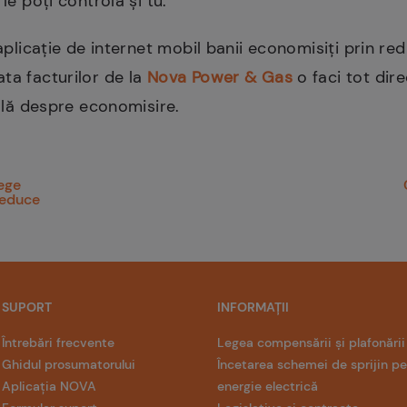
 le poți controla și tu.
 aplicație de internet mobil banii economisiți prin redu
ta facturilor de la
Nova Power & Gas
o faci tot dire
tală despre economisire.
ege
reduce
SUPORT
INFORMAȚII
Întrebări frecvente
Legea compensării și plafonării
Ghidul prosumatorului
Încetarea schemei de sprijin p
Aplicația NOVA
energie electrică