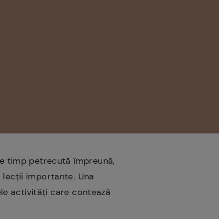
 de timp petrecută împreună,
 lecții importante. Una
ele activități care contează