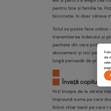
ele și pentru a alege cea 
pentru tine și familia ta. 
birocrație, în doar câteva 
Totul se poate face online:
transmiterea indexului și pl
pachete din care poți alege:
Folo
abonament și nici penalități
de n
lungă perioadă de preț gara
rele
pagi
Învață copilul să
Poți începe de la vârste ma
împreună suma pe care doriți
folosi chiar banii pe care 