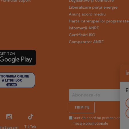
Formular suport
Legislative și contracte
Liberalizare piață energie
Anunț acord mediu
Harta întreruperilor programate
Informații ANRE
Certificări ISO
Comparator ANRE
Î
E
TRIMITE
Sunt de acord sa primesc comunic
mesaje promotionale
TikTok
Instagram