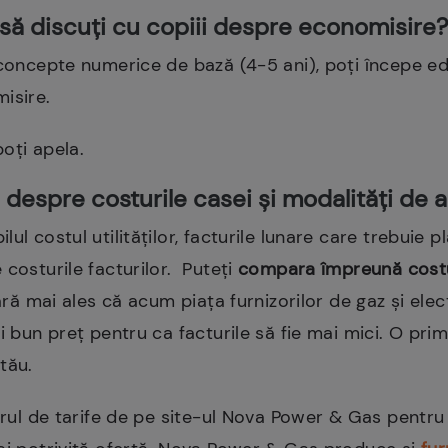
să discuți cu copiii despre economisire?
 concepte numerice de bază (4-5 ani), poți începe edu
isire.
poți apela.
 despre costurile casei și modalități de 
l costul utilităților, facturile lunare care trebuie pl
 costurile facturilor. Puteți
compara împreună costuri
ră mai ales că acum piața furnizorilor de gaz și electr
i bun preț pentru ca facturile să fie mai mici. O pri
tău.
torul de tarife de pe site-ul Nova Power & Gas pentru