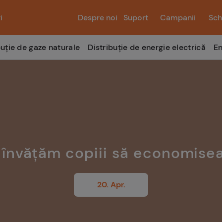
i
Despre noi
Suport
Campanii
Sch
buție de gaze naturale
Distribuție de energie electrică
En
învățăm copiii să economise
20. Apr.