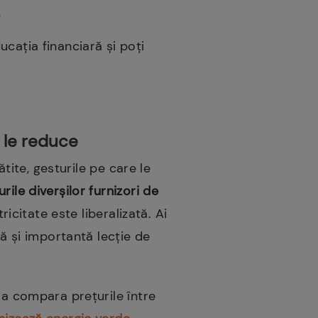
cația financiară și poți
a le reduce
ătite, gesturile pe care le
le diverșilor furnizori de
icitate este liberalizată. Ai
mă și importantă lecție de
 a compara prețurile între