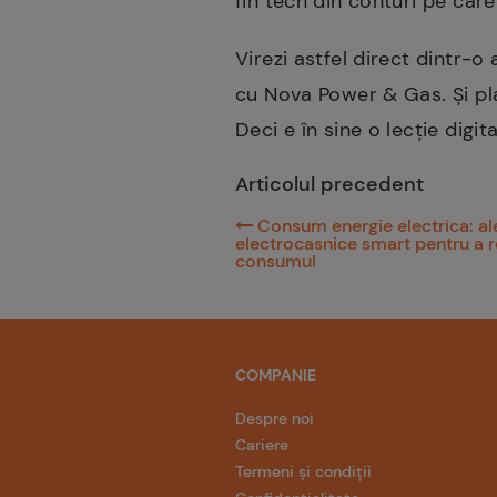
fin tech din conturi pe care
Virezi astfel direct dintr-o
cu Nova Power & Gas. Și pla
Deci e în sine o lecție digi
Articolul precedent
Consum energie electrica: al
electrocasnice smart pentru a 
consumul
COMPANIE
Despre noi
Cariere
Termeni și condiții