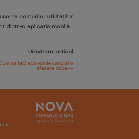
cerea costurilor utilităților
ct dintr-o aplicație mobilă.
Următorul articol
Cum sa faci economie cand ai o
afacere mica
entru