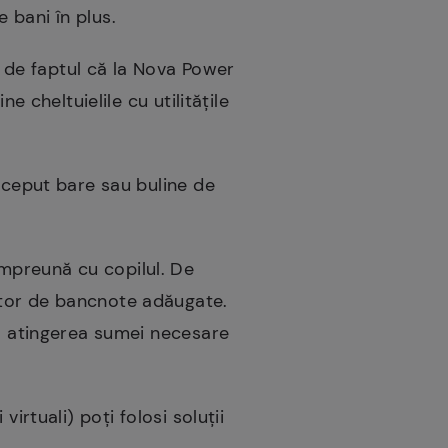
 bani în plus.
nd de faptul că la Nova Power
e cheltuielile cu utilitățile
început bare sau buline de
mpreună cu copilul. De
ător de bancnote adăugate.
la atingerea sumei necesare
irtuali) poți folosi soluții