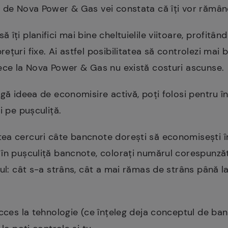
 de Nova Power & Gas vei constata că îți vor rămâne
îți planifici mai bine cheltuielile viitoare, profitâ
uri fixe. Ai astfel posibilitatea să controlezi mai bin
rece la Nova Power & Gas nu există costuri ascunse.
agă ideea de economisire activă, poți folosi pentru 
i pe pușculiță.
ea cercuri câte bancnote dorești să economisești î
 în pușculiță bancnote, colorați numărul corespunz
sul: cât s-a strâns, cât a mai rămas de strâns până 
cces la tehnologie (ce înțeleg deja conceptul de bani v