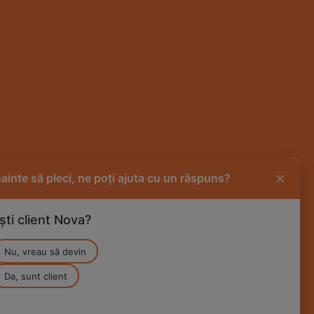
×
nainte să pleci, ne poți ajuta cu un răspuns?
ști client Nova?
Nu, vreau să devin
Da, sunt client
ari comerciale si