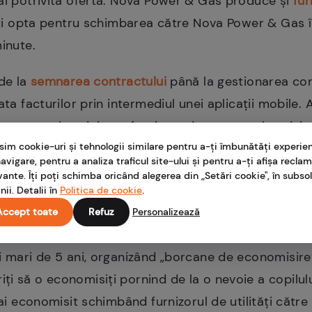
mai potrivită ofertă. Nova Power & Gas produce și
fur
Poți opta pentru schimbarea către Nova Power & Gas 
minute.
 de la
semnarea contractului
până la gestionarea cont
ata facturilor prin intermediul unei aplicații mobile. 
 pentru electricitate, furnizare de gaz sau electricit
sim cookie-uri și tehnologii similare pentru a-ți îmbunătăți experie
 de ieșire. Toate variantele au preț fix garantat, cu 
avigare, pentru a analiza traficul site-ului și pentru a-ți afișa recla
ntat pe care o poți găsi în piață).
vante. Îți poți schimba oricând alegerea din „Setări cookie", în subsol
nii. Detalii în
Politica de cookie
.
Accept toate
Refuz
Personalizează
 „pună bani deoparte”
i mari de 5 ani, organizând „borcane de economisire” 
 să o economisiți pornind de la o nevoie a copilului 
i-ai economisit schimbând furnizorul de utilități căt