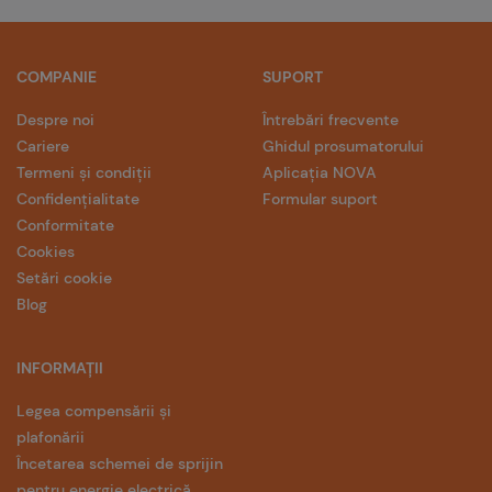
COMPANIE
SUPORT
Despre noi
Întrebări frecvente
Cariere
Ghidul prosumatorului
Termeni și condiții
Aplicația NOVA
Confidențialitate
Formular suport
Conformitate
Cookies
Setări cookie
Blog
INFORMAȚII
Legea compensării și
plafonării
Încetarea schemei de sprijin
pentru energie electrică