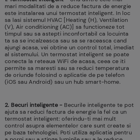
mari modalitati de a reduce factura de energie
este instalarea unui termostat inteligent. In loc
sa lasi sistemul HVAC [Heating (H), Ventilation
(V), Air conditioning (AC)] sa functioneze tot
timpul sau sa astepti inconfortabil ca locuinta
ta sa se incalzeasca sau sa se raceasca cand
ajungi acasa, vei obtine un control total, imediat
al sistemului. Un termostat inteligent se poate
conecta la reteaua WiFi de acasa, ceea ce iti
permite sa maresti sau sa reduci temperatura
de oriunde folosind o aplicatie de pe telefon
(iOS sau Android) sau un hub smart-home.
2. Becuri inteligente -
Becurile inteligente te pot
ajuta sa reduci factura de energie la fel ca un
termostat inteligent: oferindu-ti mai mult
control asupra elementelor care sunt create si
pe baza tehnologiei. Poti utiliza aplicatia pentru
a porni sau a stinge luminile sau a le reduce