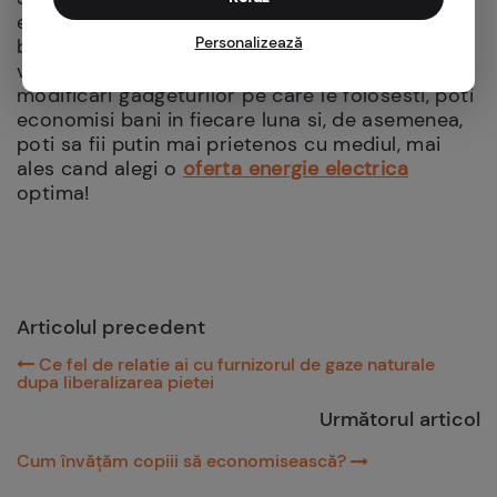
ecologica, ci te poate ajuta sa economisesti
Personalizează
bani in fiecare luna. Este greu sa-ti schimbi
viata peste noapte, dar daca poti aduce mici
modificari gadgeturilor pe care le folosesti, poti
economisi bani in fiecare luna si, de asemenea,
poti sa fii putin mai prietenos cu mediul, mai
ales cand alegi o
oferta energie electrica
optima!
Articolul precedent
Ce fel de relatie ai cu furnizorul de gaze naturale
dupa liberalizarea pietei
Următorul articol
Cum învățăm copiii să economisească?