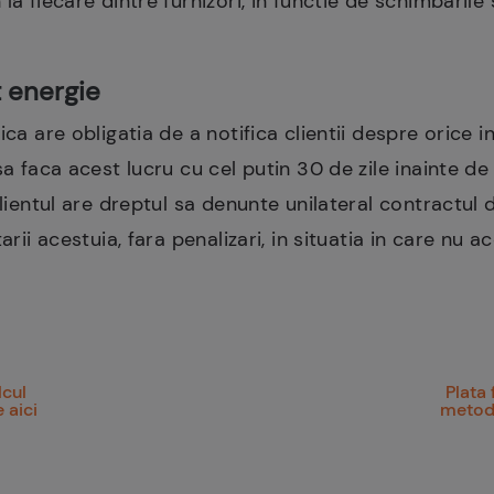
la fiecare dintre furnizori, in functie de schimbaril
t energie
ica are obligatia de a notifica clientii despre orice 
sa faca acest lucru cu cel putin 30 de zile inainte de
clientul are dreptul sa denunte unilateral contractul d
arii acestuia, fara penalizari, in situatia in care nu 
lcul
Plata 
 aici
metode