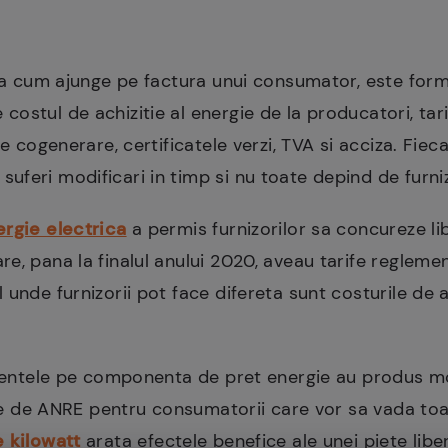
asa cum ajunge pe factura unui consumator, este for
ostul de achizitie al energie de la producatori, tari
de cogenerare, certificatele verzi, TVA si acciza. Fiec
feri modificari in timp si nu toate depind de furnizo
ergie electrica
a permis furnizorilor sa concureze l
e, pana la finalul anului 2020, aveau tarife reglemen
unde furnizorii pot face difereta sunt costurile de ac
erentele pe componenta de pret energie au produs mod
itie de ANRE pentru consumatorii care vor sa vada toa
e kilowatt
arata efectele benefice ale unei piete libe