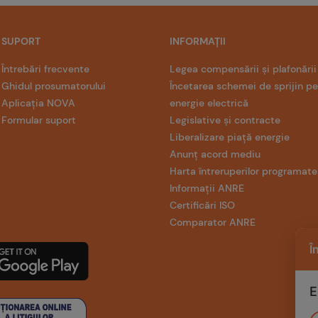
SUPORT
INFORMAȚII
Întrebări frecvente
Legea compensării și plafonării
Ghidul prosumatorului
Încetarea schemei de sprijin p
Aplicația NOVA
energie electrică
Formular suport
Legislative și contracte
Liberalizare piață energie
Anunț acord mediu
Harta întreruperilor programate
Informații ANRE
Certificări ISO
Comparator ANRE
Î
E