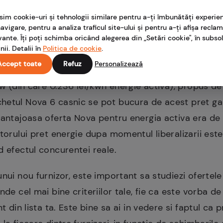
ele mai avantajoase oferte.
sim cookie-uri și tehnologii similare pentru a-ți îmbunătăți experie
avigare, pentru a analiza traficul site-ului și pentru a-ți afișa recla
focus-ul pe care consumatorii il vor avea pe pret si
vante. Îți poți schimba oricând alegerea din „Setări cookie", în subsol
nii. Detalii în
Politica de cookie
.
avatajoase preturi de pe piata. La aproape 3 luni de l
Accept toate
Refuz
Personalizează
 cat costa 1 kw energie electrica, conform ANRE, cel
/kw (din care 0.236 lei/kwh energie activa), propus 
hetul Nova 6 casnic se pot bucura de acest pret gar
vantajoasa oferta Nova pentru energia activa era de
atorului pret energie dupa momentul liberalizarii est
d efectul concurentei reale.
nui nou furnizor, este important sa studiezi ofertele
nde cel mai bine criteriilor tale, fie ca este vorba d
t din lista ta. Este bine sa ai in vedere si faptul ca 