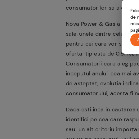
consumatorilor sa aleaga c
Folo
de n
Nova Power & Gas a inteles 
rele
pagi
sale, unele dintre cele mai 
pentru cei care vor sa vada
oferta-tip este de 0.61 lei
Consumatorii care aleg pac
inceputul anului, cea mai a
de asteptat, evolutia indic
consumatorului, acesta fiin
Daca esti inca in cautarea u
identifici pe cea care raspu
sau un alt criteriu importan