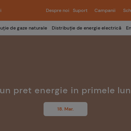
i
Despre noi
Suport
Campanii
Sch
buție de gaze naturale
Distribuție de energie electrică
En
un pret energie in primele lun
18. Mar.