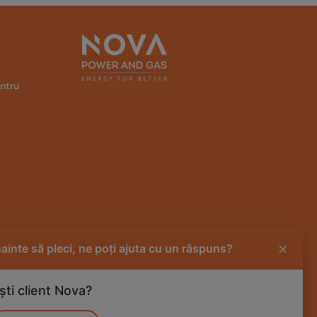
entru
×
nainte să pleci, ne poți ajuta cu un răspuns?
ști client Nova?