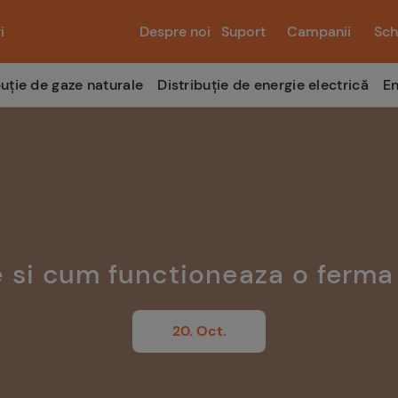
i
Despre noi
Suport
Campanii
Sch
buție de gaze naturale
Distribuție de energie electrică
En
 si cum functioneaza o ferma
20. Oct.