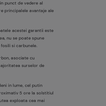
din punct de vedere al
re principalele avantaje ale
patele acestei garantii este
stea, nu se poate spune
fosili si carbunele.
rbon, asociate cu
ajoritatea surselor de
eni in lume, cel putin
oximativ 5 ore la solstitiul
 putea exploata cea mai