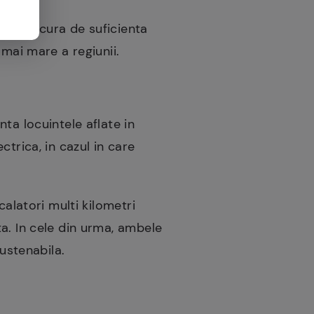
re se bucura de suficienta
 mai mare a regiunii.
ta locuintele aflate in
trica, in cazul in care
calatori multi kilometri
a. In cele din urma, ambele
sustenabila.