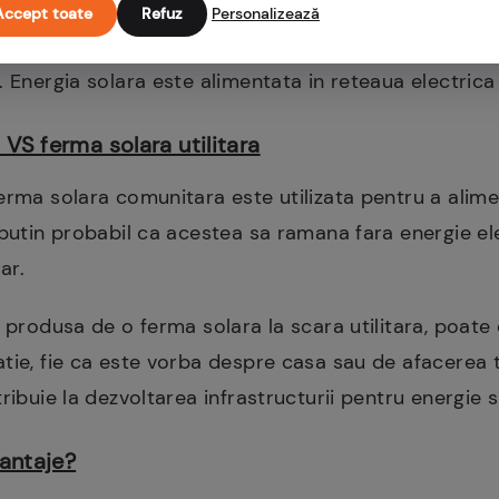
Accept toate
Refuz
Personalizează
ate intr-o arie extinsa si deschisa a comunitatii, ca
. Energia solara este alimentata in reteaua electrica
VS ferma solara utilitara
erma solara comunitara este utilizata pentru a alimen
putin probabil ca acestea sa ramana fara energie elec
rar.
 produsa de o ferma solara la scara utilitara, poate 
tie, fie ca este vorba despre casa sau de afacerea t
ribuie la dezvoltarea infrastructurii pentru energie 
vantaje?