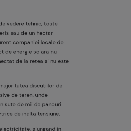
t de vedere tehnic, toate
eris sau de un hectar
urent companiei locale de
ect de energie solara nu
ectat de la retea si nu este
majoritatea discutiilor de
asive de teren, unde
din sute de mii de panouri
ctrice de inalta tensiune.
electricitate, ajungand in