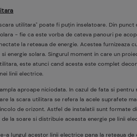
itara
a scara utilitara" poate fi puțin inselatoare. Din punc
solara - fie ca este vorba de cateva panouri pe acop
onectate la reteaua de energie. Acestea furnizeaza c
za si energie solara. Singurul moment in care un proi
tilitara, este atunci cand acesta este complet decon
ei linii electrice.
tampla aproape niciodata. In cazul de fata si pentru 
are la scara utilitara se refera la acele suprafete m
incolo de orizont. Astfel de instalatii sunt formate 
de la soare si distribuie aceasta energie pe linii ele
e-a lungul acestor linii electrice pana la reteaua de 