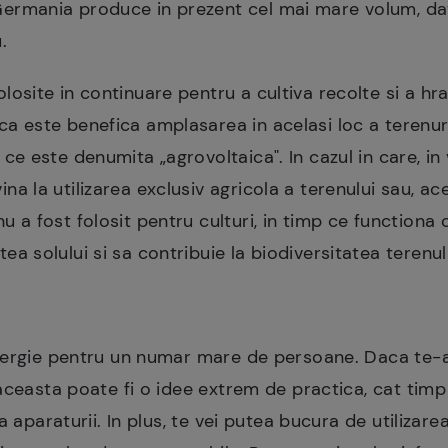
Germania produce in prezent cel mai mare volum, dato
u.
olosite in continuare pentru a cultiva recolte si a hra
ca este benefica amplasarea in acelasi loc a terenuri
 ce este denumita „agrovoltaica". In cazul in care, in 
na la utilizarea exclusiv agricola a terenului sau, ace
nu a fost folosit pentru culturi, in timp ce functiona
tea solului si sa contribuie la biodiversitatea terenul
ergie pentru un numar mare de persoane. Daca te-ai g
ceasta poate fi o idee extrem de practica, cat timp i
 aparaturii. In plus, te vei putea bucura de utilizarea