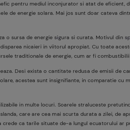
efic pentru mediul inconjurator si atat de eficient, 
rsele de energie solara. Mai jos sunt doar cateva dint
za o sursa de energie sigura si curata. Motivul din s
disparea nicaieri in viitorul apropiat. Cu toate ace
rsele traditionale de energie, cum ar fi combustibilii 
eaza. Desi exista o cantitate redusa de emisii de ca
olare, acestea sunt insignifiante, in comparatie cu m
.
lizabile in multe locuri. Soarele straluceste pretutind
Islanda, care are cea mai scurta durata a zilei, de apr
a crede ca tarile situate de-a lungul ecuatorului ar