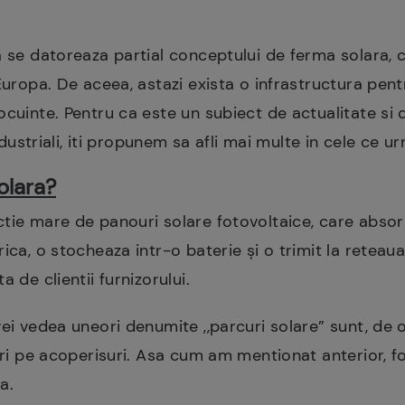
a se datoreaza partial conceptului de ferma solara, 
Europa. De aceea, astazi exista o infrastructura pent
ocuinte. Pentru ca este un subiect de actualitate si 
industriali, iti propunem sa afli mai multe in cele ce 
olara?
tie mare de panouri solare fotovoltaice, care absor
ica, o stocheaza intr-o baterie și o trimit la reteaua
a de clientii furnizorului.
ei vedea uneori denumite ,,parcuri solare” sunt, de o
nari pe acoperisuri. Asa cum am mentionat anterior, f
ia.