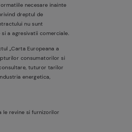
formatiile necesare inainte
privind dreptul de
ntractului nu sunt
 si a agresivatii comerciale.
ctul „Carta Europeana a
turilor consumatorilor si
onsultare, tuturor tarilor
industria energetica,
le revine si furnizorilor