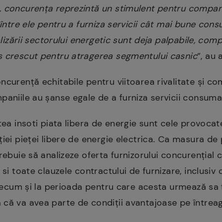
 concurenţa reprezintă un stimulent pentru companii
 între ele pentru a furniza servicii cât mai bune consu
alizării sectorului energetic sunt deja palpabile, comp
s crescut pentru atragerea segmentului casnic
”, au
curență echitabile pentru viitoarea rivalitate și com
paniile au șanse egale de a furniza servicii consumat
tea insoti piata libera de energie sunt cele provocate
iei pieţei libere de energie electrica. Ca masura de 
trebuie să analizeze oferta furnizorului concurenţial
si toate clauzele contractului de furnizare, inclusiv c
precum şi la perioada pentru care acesta urmează sa fi
 că va avea parte de condiţii avantajoase pe întreag