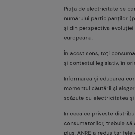
Piața de electricitate se c
numărului participanților (pr
și din perspectiva evoluției
europeana.
În acest sens, toți consumat
și contextul legislativ, în 
Informarea și educarea con
momentul căutării și alegeri
scăzute cu electricitatea ș
In ceea ce priveste distribut
consumatorilor, trebuie să d
plus, ANRE a redus tarifele 