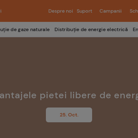
i
Despre noi
Suport
Campanii
Sch
buție de gaze naturale
Distribuție de energie electrică
En
antajele pietei libere de ener
25. Oct.