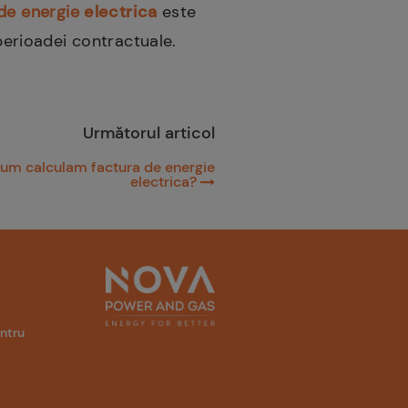
 de energie
electrica
este
erioadei contractuale.
Următorul articol
um calculam factura de energie
electrica?
entru