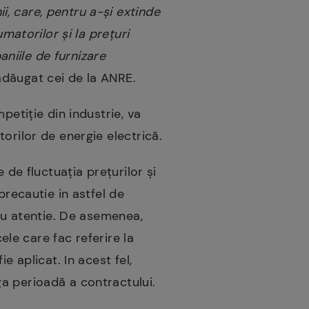
, care, pentru a-şi extinde
matorilor şi la preţuri
aniile de furnizare
 adăugat cei de la ANRE.
petiție din industrie, va
orilor de energie electrică.
 de fluctuaţia preţurilor şi
precautie in astfel de
 cu atentie. De asemenea,
ele care fac referire la
e aplicat. In acest fel,
a perioadă a contractului.