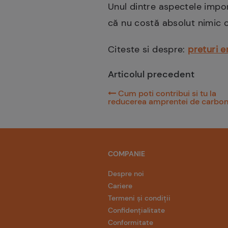
Unul
dintre
aspectele
impo
că
nu
costă
absolut nimic
Citeste si despre:
preturi e
Articolul precedent
Cum poti contribui si tu la
reducerea amprentei de carbo
COMPANIE
Despre noi
Cariere
Termeni și condiții
Confidențialitate
Conformitate