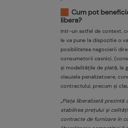
Cum pot beneficia 
libera?
Intr-un astfel de context, 
le va pune la dispozitie o v
posibilitatea negocierii dir
consumatorii casnici. (consu
şi modalităţile de plată, la 
clauzele penalizatoare, cond
contractului, precum şi cla
„
Piaţa liberalizată prezint
stabilirea preţului şi calităţ
contracte de furnizare în c