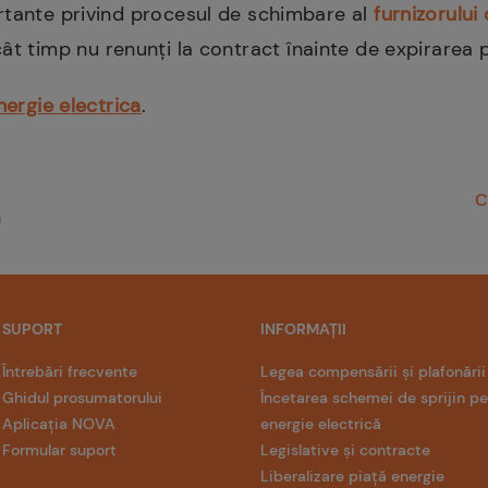
rtante
privind
procesul de schimbare
al
furnizorului
cât
timp
nu
renunți
la
contract
înainte
de expirarea p
nergie electrica
.
C
n
SUPORT
INFORMAȚII
Întrebări frecvente
Legea compensării și plafonării
Ghidul prosumatorului
Încetarea schemei de sprijin p
Aplicația NOVA
energie electrică
Formular suport
Legislative și contracte
Liberalizare piață energie