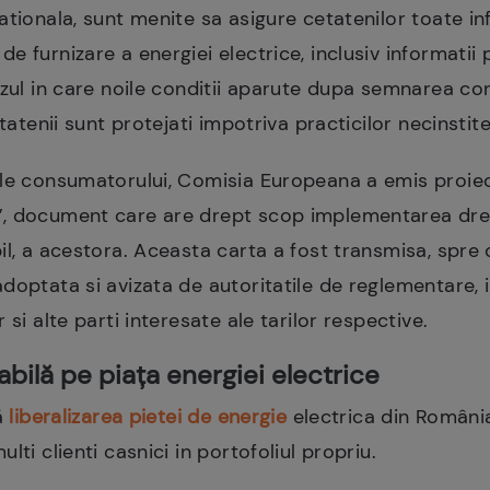
ationala, sunt menite sa asigure cetatenilor toate in
 furnizare a energiei electrice, inclusiv informatii 
azul in care noile conditii aparute dupa semnarea co
tatenii sunt protejati impotriva practicilor necinstite
ile consumatorului, Comisia Europeana a emis proie
, document care are drept scop implementarea drep
l, a acestora. Aceasta carta a fost transmisa, spre c
doptata si avizata de autoritatile de reglementare, 
 si alte parti interesate ale tarilor respective.
bilă pe piața energiei electrice
ă
liberalizarea pietei de energie
electrica din România 
lti clienti casnici in portofoliul propriu.