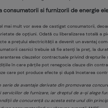
consumatorii si furnizorii de energie el
cel mai mult vor avea de castigat consumatorii, deoa
arietate de opțiuni. Odată cu liberalizarea totală a pi
ecte a prețului electricității a devenit un avantaj com
matorii casnici trebuie să fie atenţi la preţ, la durat
garantarea clauzelor contractuale privind drepturile şi 
iţiile în care părţile pot renegocia clauze din contra
uze care pot produce efecte şi după încetarea contr
ă o serie de avantaje derivate din promovarea concur
ii serviciilor de furnizare, iar dreptul de a-şi alege fu
ondiţii de concurenţă cu acesta este unul din princi