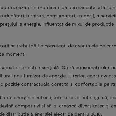
aracterizează printr-o dinamică permanenta, atât din
oducători, furnizori, consumatori, traderi), a servicii
 prețului la energie, influentat de mixul de productie s
orii ar trebui să fie conștienți de avantajele pe car
orice moment.
sumatorilor este esențială. Oferă consumatorilor un
i unui nou furnizor de energie. Ulterior, acest avantaj
i o poziție contractuală corectă si confortabila pent
ia de energie electrica, furnizorii vor înțelege că, pen
evină competitivi si să-si crească diversitatea și cali
de distribuţie a energiei electrice pentru 2018.