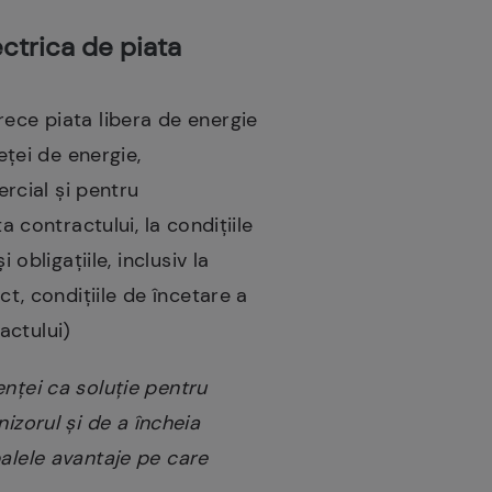
ectrica de piata
rece piata libera de energie
eței de energie,
ercial și pentru
a contractului, la condiţiile
obligaţiile, inclusiv la
ct, condiţiile de încetare a
actului)
enţei ca soluţie pentru
rnizorul şi de a încheia
palele avantaje pe care