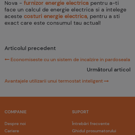
Nova -
furnizor energie electrica
pentru a-ti
face un calcul de energie electrica si a intelege
aceste
costuri energie electrica
, pentru a sti
exact care este consumul tau actual!
Articolul precedent
Economiseste cu un sistem de incalzire in pardoseala
Următorul articol
Avantajele utilizarii unui termostat inteligent
COMPANIE
SUPORT
Despre noi
Întrebări frecvente
Cariere
Ghidul prosumatorului