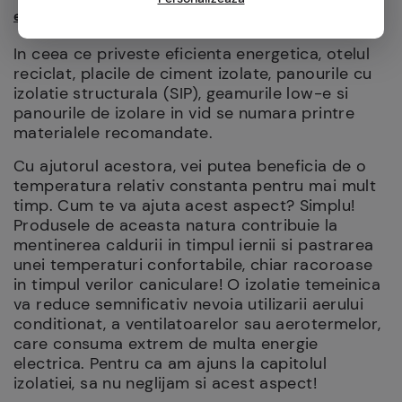
energetic
In ceea ce priveste eficienta energetica, otelul
reciclat, placile de ciment izolate, panourile cu
izolatie structurala (SIP), geamurile low-e si
panourile de izolare in vid se numara printre
materialele recomandate.
Cu ajutorul acestora, vei putea beneficia de o
temperatura relativ constanta pentru mai mult
timp. Cum te va ajuta acest aspect? Simplu!
Produsele de aceasta natura contribuie la
mentinerea caldurii in timpul iernii si pastrarea
unei temperaturi confortabile, chiar racoroase
in timpul verilor caniculare! O izolatie temeinica
va reduce semnificativ nevoia utilizarii aerului
conditionat, a ventilatoarelor sau aerotermelor,
care consuma extrem de multa energie
electrica. Pentru ca am ajuns la capitolul
izolatiei, sa nu neglijam si acest aspect!