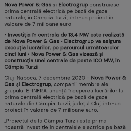
Nova Power & Gas
și
Electrogrup
construiesc
prima centrală electrică pe bază de gaze
naturale, în Câmpia Turzii, într-un proiect în
valoare de 7 milioane euro
•
Investiția în centrala de 13,4 MW este realizată
de Nova Power & Gas
•
Electrogrup va asigura
execuția lucrărilor, pe parcursul următoarelor
cinci luni
•
Nova Power & Gas vizează și
construcția unei centrale de peste 100 MW, în
Câmpia Turzii
Cluj-Napoca, 7 decembrie 2020 -
Nova Power &
Gas
și
Electrogrup
, companii membre ale
grupului E-INFRA, anunţă începerea lucrărilor la
prima centrală electrică pe bază de gaze
naturale din Câmpia Turzii, judeţul Cluj, într-un
proiect în valoare de 7 milioane euro.
„Proiectul de la Câmpia Turzii este prima
noastră investiție în centralele electrice pe bază