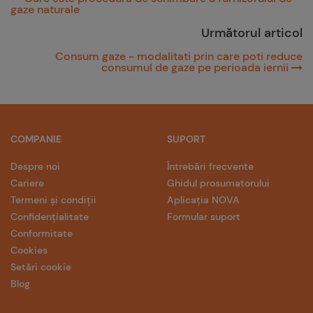
gaze naturale
Următorul articol
Consum gaze - modalitati prin care poti reduce
consumul de gaze pe perioada iernii
COMPANIE
SUPORT
Despre noi
Întrebări frecvente
Cariere
Ghidul prosumatorului
Termeni și condiții
Aplicația NOVA
Confidențialitate
Formular suport
Conformitate
Cookies
Setări cookie
Blog