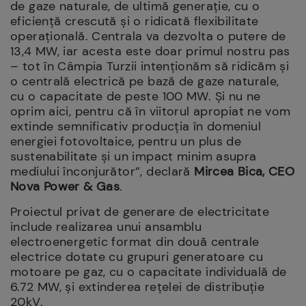
de gaze naturale, de ultimă generaţie, cu o
eficienţă crescută şi o ridicată flexibilitate
operaţională. Centrala va dezvolta o putere de
13,4 MW, iar acesta este doar primul nostru pas
– tot în Câmpia Turzii intenționăm să ridicăm și
o centrală electrică pe bază de gaze naturale,
cu o capacitate de peste 100 MW. Și nu ne
oprim aici, pentru că în viitorul apropiat ne vom
extinde semnificativ producția în domeniul
energiei fotovoltaice, pentru un plus de
sustenabilitate și un impact minim asupra
mediului înconjurător”, declară
Mircea Bica, CEO
Nova Power & Gas
.
Proiectul privat de generare de electricitate
include realizarea unui ansamblu
electroenergetic format din două centrale
electrice dotate cu grupuri generatoare cu
motoare pe gaz, cu o capacitate individuală de
6.72 MW, şi extinderea reţelei de distribuţie
20kV.