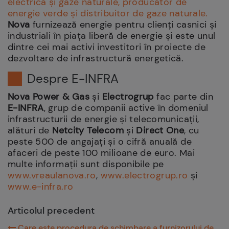
electrică și gaze naturale, producător de
energie verde și distribuitor de gaze naturale.
Nova
furnizează energie pentru clienți casnici și
industriali în piața liberă de energie și este unul
dintre cei mai activi investitori în proiecte de
dezvoltare de infrastructură energetică.
Despre E-INFRA
Nova Power & Gas
și
Electrogrup
fac parte din
E-INFRA
, grup de companii active în domeniul
infrastructurii de energie și telecomunicații,
alături de
Netcity Telecom
și
Direct One
, cu
peste 500 de angajați și o cifră anuală de
afaceri de peste 100 milioane de euro. Mai
multe informații sunt disponibile pe
www.vreaulanova.ro
,
www.electrogrup.ro
și
www.e-infra.ro
Articolul precedent
Care este procedura de schimbare a furnizorului de