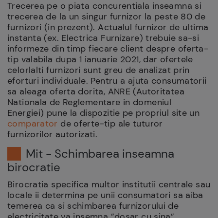
Trecerea pe o piata concurentiala inseamna si
trecerea de la un singur furnizor la peste 80 de
furnizori (in prezent). Actualul furnizor de ultima
instanta (ex. Electrica Furnizare) trebuie sa-si
informeze din timp fiecare client despre oferta-
tip valabila dupa 1 ianuarie 2021, dar ofertele
celorlalti furnizori sunt greu de analizat prin
eforturi individuale. Pentru a ajuta consumatorii
sa aleaga oferta dorita, ANRE (Autoritatea
Nationala de Reglementare in domeniul
Energiei) pune la dispozitie pe propriul site un
comparator
de oferte-tip ale tuturor
furnizorilor autorizati.
Mit - Schimbarea inseamna
birocratie
Birocratia specifica multor institutii centrale sau
locale ii determina pe unii consumatori sa aiba
temerea ca si schimbarea furnizorului de
electricitate va insemna ”dosar cu sina”,