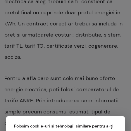
electrica sa aleg, trebuie sa fii constient ca
pretul final nu cuprinde doar pretul energiei in
kWh. Un contract corect ar trebui sa includa in
pret si urmatoarele costuri: distributie, sistem,
tarif TL, tarif TG, certificate verzi, cogenerare,
acciza.
Pentru a afla care sunt cele mai bune oferte
energie electrica, poti folosi comparatorul de
tarife ANRE. Prin introducerea unor informatii
simple precum consumul estimat, tipul de
consumator si nivelul de tensiune, vei afla care
Folosim cookie-uri și tehnologii similare pentru a-ți