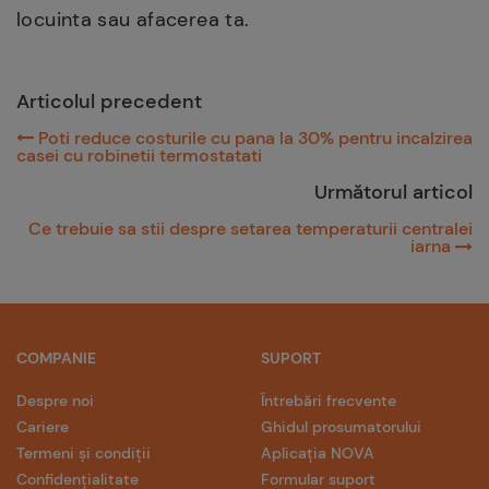
locuinta sau afacerea ta.
Articolul precedent
Poti reduce costurile cu pana la 30% pentru incalzirea
casei cu robinetii termostatati
Următorul articol
Ce trebuie sa stii despre setarea temperaturii centralei
iarna
COMPANIE
SUPORT
Despre noi
Întrebări frecvente
Cariere
Ghidul prosumatorului
Termeni și condiții
Aplicația NOVA
Confidențialitate
Formular suport