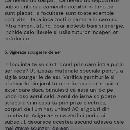
Camerele de oaspeti, camerele de depozitare,
subsolurile sau camerele copiilor in timp ce
sunt plecati la facultate sunt toate exemple
potrivite. Daca incalzesti o camera in care nu
intra nimeni, atunci doar irosesti bani si energie.
Inchide caloriferele si usile tuturor incaperilor
nefolosite.
5. Sigileaza scurgerile de aer
In locuinta ta se simt locuri prin care intra putin
aer rece? Utilizeaza materiale speciale pentru a
sigila scurgerile de aer. Verifica garniturile si
etansarile din jurul tuturor ferestrelor si usilor
exterioare daca banuiesti ca este un loc pe
unde iese aerul cald. Aerul de iarna se poate
strecura si in casa ta prin prize electrice,
corpuri de iluminat, unitati AC si goluri din
izolatia ta. Asigura-te ca verifici podul si
subsolul, deoarece acestea ascund adesea cele
mai grave scurgeri de aer.