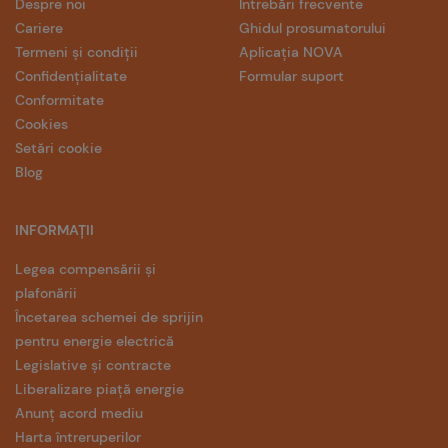
Despre noi
Întrebări frecvente
Cariere
Ghidul prosumatorului
Termeni și condiții
Aplicația NOVA
Confidențialitate
Formular suport
Conformitate
Cookies
Setări cookie
Blog
INFORMAȚII
Legea compensării și
plafonării
Încetarea schemei de sprijin
pentru energie electrică
Legislative și contracte
Liberalizare piață energie
Anunț acord mediu
Harta întreruperilor