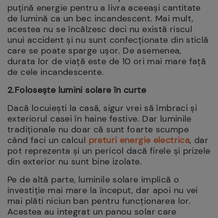
puțină energie pentru a livra aceeași cantitate
de lumină ca un bec incandescent. Mai mult,
acestea nu se încălzesc deci nu există riscul
unui accident și nu sunt confecționate din sticlă
care se poate sparge ușor. De asemenea,
durata lor de viață este de 10 ori mai mare față
de cele incandescente.
2.Folosește lumini solare în curte
Dacă locuiești la casă, sigur vrei să îmbraci și
exteriorul casei în haine festive. Dar luminile
tradiționale nu doar că sunt foarte scumpe
când faci un calcul
preturi energie electrica
, dar
pot reprezenta și un pericol dacă firele și prizele
din exterior nu sunt bine izolate.
Pe de altă parte, luminile solare implică o
investiție mai mare la început, dar apoi nu vei
mai plăti niciun ban pentru funcționarea lor.
Acestea au integrat un panou solar care