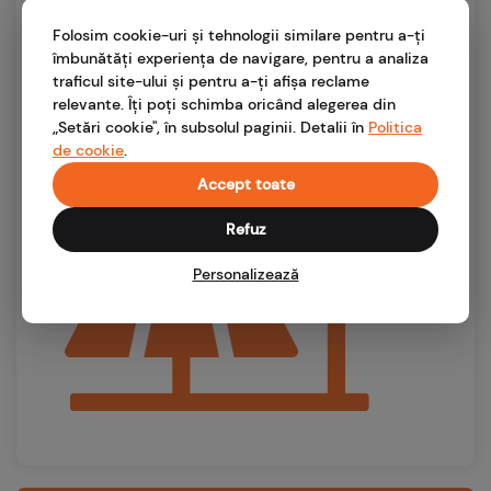
o producție anuală de 9MW. Cu Nova e simplu să
faci alegeri sustenabile!
Folosim cookie-uri și tehnologii similare pentru a-ți
îmbunătăți experiența de navigare, pentru a analiza
traficul site-ului și pentru a-ți afișa reclame
48,5 %
relevante. Îți poți schimba oricând alegerea din
etichetă verde 2019
„Setări cookie", în subsolul paginii. Detalii în
Politica
de cookie
.
Accept toate
Refuz
Personalizează