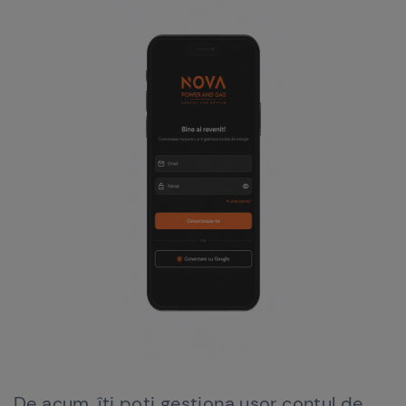
De acum, îți poți gestiona ușor contul de