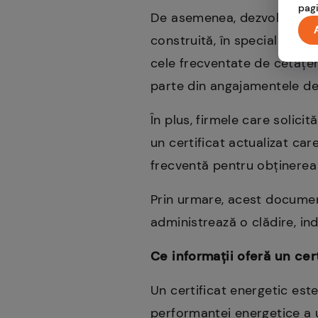
pagi
De asemenea, dezvoltatorii i
construită, în special în con
cele frecventate de cetățeni 
parte din angajamentele de
În plus, firmele care solic
un certificat actualizat car
frecventă pentru obținerea d
Prin urmare, acest document
administrează o clădire, ind
Ce informații oferă un cer
Un certificat energetic est
performanței energetice a u