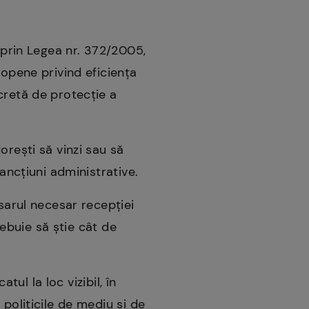
ă prin Legea nr. 372/2005,
ropene privind eficiența
cretă de protecție a
orești să vinzi sau să
sancțiuni administrative.
osarul necesar recepției
rebuie să știe cât de
tul la loc vizibil, în
politicile de mediu și de