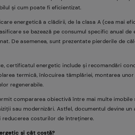
lul și cum poate fi eficientizat.
ficare energetică a clădirii, de la clasa A (cea mai ef
lasificare se bazează pe consumul specific anual de e
minat. De asemenea, sunt prezentate pierderile de căl
e, certificatul energetic include și recomandări co
olarea termică, înlocuirea tâmplăriei, montarea unor
elor regenerabile.
 permit compararea obiectivă între mai multe imobile 
iziții sau modernizări. Astfel, documentul devine un 
și reducerea costurilor de întreținere.
ergetic și cât costă?