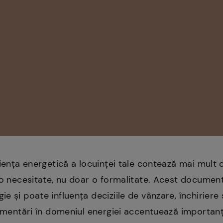
ciența energetică a locuinței tale contează mai mult 
 o necesitate, nu doar o formalitate. Acest documen
e și poate influența deciziile de vânzare, închirier
lementări în domeniul energiei accentuează importanț