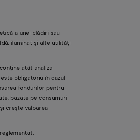
tică a unei clădiri sau
, iluminat și alte utilități,
conține atât analiza
este obligatoriu în cazul
cesarea fondurilor pentru
rmate, bazate pe consumuri
 și crește valoarea
 reglementat.