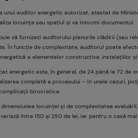
a unui auditor energetic autorizat, atestat de Minist
aliza locuința sau spațiul și va întocmi documentul.
buie să furnizezi auditorului planurile clădirii (sau r
te. În funcție de complexitate, auditorul poate efectua
ergetică a elementelor constructive, instalațiilor și 
icat energetic este, în general, de 24 până la 72 de 
lizarea completă a procesului – în unele cazuri, poț
complicații birocratice.
e dimensiunea locuinței și de complexitatea evaluări
variază între 150 și 250 de lei, iar pentru o casă m