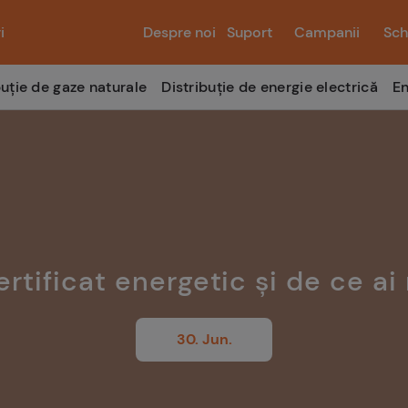
i
Despre noi
Suport
Campanii
Sch
buție de gaze naturale
Distribuție de energie electrică
En
rtificat energetic și de ce ai
30. Jun.