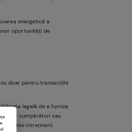
ovarea energetică a
 unor oportunități de
 nu doar pentru tranzacțiile
bligația legală de a furniza
țialilor cumpărători sau
nța
me
 aferente întreținerii.
ul