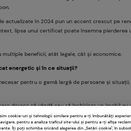
bon.
e actualizate în 2024 pun un accent crescut pe ren
ontext, lipsa unui certificat poate însemna pierderea
u multiple beneficii, atât legale, cât și economice.
at energetic și în ce situații?
 necesar pentru o gamă largă de persoane și situații,
 care doresc să vândă sau să închirieze un imobil au o
semnarea contractului. Acest lucru le permite poten
sim cookie-uri și tehnologii similare pentru a-ți îmbunătăți experie
avigare, pentru a analiza traficul site-ului și pentru a-ți afișa recla
mate privind consumul estimativ de energie și costurile
vante. Îți poți schimba oricând alegerea din „Setări cookie", în subsol