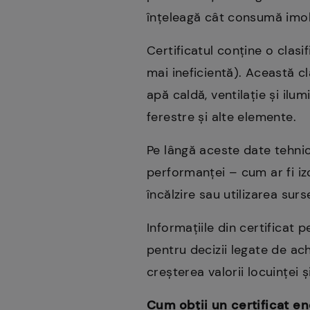
înțeleagă cât consumă imobi
Certificatul conține o clasi
mai ineficientă). Această c
apă caldă, ventilație și ilu
ferestre și alte elemente.
Pe lângă aceste date tehnic
performanței – cum ar fi iz
încălzire sau utilizarea surs
Informațiile din certificat
pentru decizii legate de ach
creșterea valorii locuinței 
Cum obții un certificat en