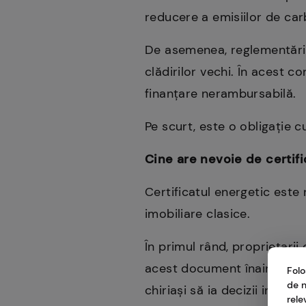
reducere a emisiilor de car
De asemenea, reglementăril
clădirilor vechi. În acest c
finanțare nerambursabilă.
Pe scurt, este o obligație c
Cine are nevoie de certific
Certificatul energetic este
imobiliare clasice.
În primul rând, proprietarii
acest document înainte de 
Folo
de n
chiriași să ia decizii infor
rele