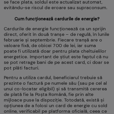
se face plata, soldul este actualizat automat,
evitându-se riscul de eroare sau supraconsum.
Cum funcționează cardurile de energie?
Cardurile de energie funcționează ca un sprijin
direct, oferit în două tranșe – de regulă, în lunile
februarie și septembrie. Fiecare tranșă are o
valoare fixă, de obicei 700 de lei, iar suma
poate fi utilizată doar pentru plata cheltuielilor
energetice. Important de știut este faptul că nu
se pot retrage bani de pe acest card, ci doar se
pot plăti facturi.
Pentru a utiliza cardul, beneficiarul trebuie să
prezinte o factură pe numele său (sau pe cel al
unui co-locatar eligibil) și să transmită cererea
de plată fie la Poșta Română, fie prin alte
mijloace puse la dispoziție. Totodată, există și
opțiunea de a folosi un card de energie cu sold
online, verificabil pe platforma oficială, ceea ce