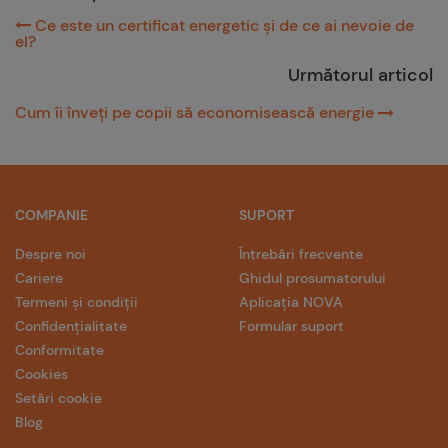
Ce este un certificat energetic și de ce ai nevoie de
el?
Următorul articol
Cum îi înveți pe copii să economisească energie
COMPANIE
SUPORT
Despre noi
Întrebări frecvente
Cariere
Ghidul prosumatorului
Termeni și condiții
Aplicația NOVA
Confidențialitate
Formular suport
Conformitate
Cookies
Setări cookie
Blog