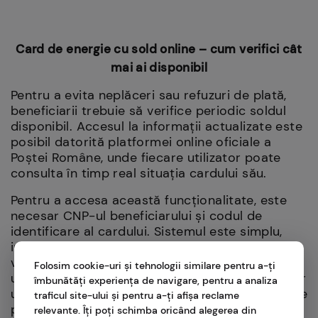
Card de energie cu sold online – cum verifici cât
mai ai disponibil
Pentru a evita neplăceri sau refuzuri de plată,
beneficiarii trebuie să verifice periodic soldul
disponibil. Accesul la informații actualizate este
posibil datorită platformei online oficiale a
Poștei Române, unde fiecare utilizator poate
consulta în timp real situația cardului său.
Pentru a accesa această funcționalitate, este
necesar CNP-ul beneficiarului și codul de
identificare al cardului. Sistemul este simplu,
intuitiv și disponibil non-stop, facilitând
verificarea înainte de fiecare plată. Utilizarea
Folosim cookie-uri și tehnologii similare pentru a-ți
unui card de energie cu sold online este nu doar
îmbunătăți experiența de navigare, pentru a analiza
utilă, ci și recomandată, mai ales pentru cei care
traficul site-ului și pentru a-ți afișa reclame
preferă să gestioneze totul digital, fără
relevante. Îți poți schimba oricând alegerea din