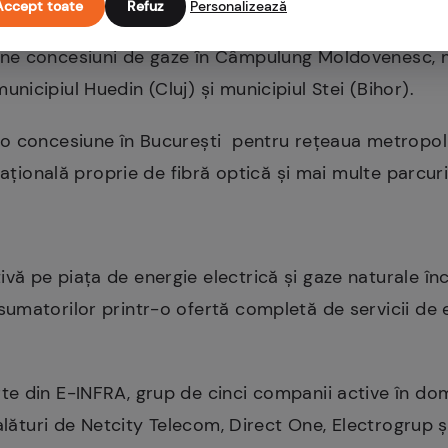
 de 6 milioane lei.
Accept toate
Refuz
Personalizează
e concesiuni de gaze în Câmpulung Moldovenesc, mu
icipiul Huedin (Cluj) și municipiul Stei (Bihor).
o concesiune în București pentru rețeaua metropoli
națională proprie de fibră optică și mai multe parcuri
ă pe piața de energie electrică și gaze naturale î
matorilor printr-o ofertă completă de servicii de e
 din E-INFRA, grup de cinci companii active în dome
 alături de Netcity Telecom, Direct One, Electrogrup