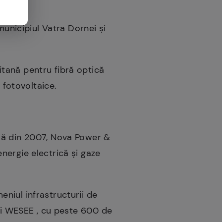
nicipiul Vatra Dornei și
tană pentru fibră optică
 fotovoltaice.
ncă din 2007, Nova Power &
nergie electrică și gaze
niul infrastructurii de
 și WESEE , cu peste 600 de