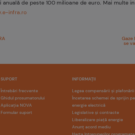
eri anuală de peste 100 milioane de euro. Mai multe in
e-infra.ro
FRA
Gaze 
se va
SUPORT
INFORMAȚII
Întrebări frecvente
Legea compensării și plafonării
Ghidul prosumatorului
Încetarea schemei de sprijin p
Aplicația NOVA
energie electrică
Formular suport
Legislative și contracte
Liberalizare piață energie
Anunț acord mediu
Harta întreruperilor programate