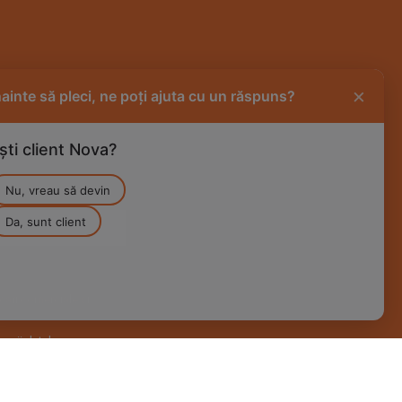
×
nainte să pleci, ne poți ajuta cu un răspuns?
ști client Nova?
Nu, vreau să devin
Da, sunt client
ari comerciale si
rarii datelor
@ 2026 Nova Power & Gas