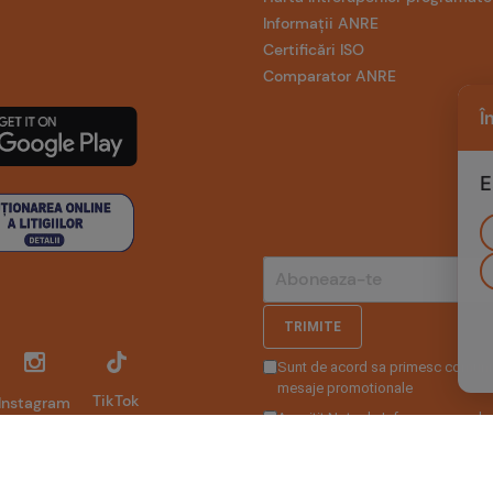
Informații ANRE
Certificări ISO
Comparator ANRE
Î
E
TRIMITE
Sunt de acord sa primesc comunic
mesaje promotionale
TikTok
Instagram
Am citit
Nota de Informare a preluc
Web design