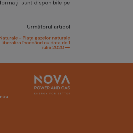
formații sunt disponibile pe
Următorul articol
Naturale - Piața gazelor naturale
 liberaliza începând cu data de 1
iulie 2020
entru