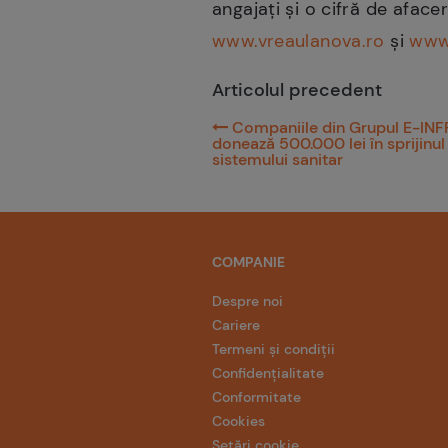
angajați și o cifră de afac
www.vreaulanova.ro
și
www.
Articolul precedent
Companiile din Grupul E-IN
donează 500.000 lei în sprijinul
sistemului sanitar
COMPANIE
Despre noi
Cariere
Termeni și condiții
Confidențialitate
Conformitate
Cookies
Setări cookie