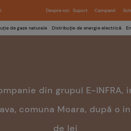
i
Despre noi
Suport
Campanii
Sch
buție de gaze naturale
Distribuție de energie electrică
En
ompanie din grupul E-INFRA, i
ava, comuna Moara, după o in
de lei