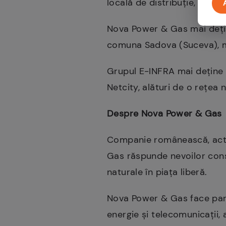
locală de distribuție, a fost
Nova Power & Gas mai dețin
comuna Sadova (Suceva), mun
Grupul E-INFRA mai deține 
Netcity, alături de o rețea 
Despre Nova Power & Gas
Companie românească, activ
Gas răspunde nevoilor consu
naturale în piața liberă.
Nova Power & Gas face parte
energie și telecomunicații,