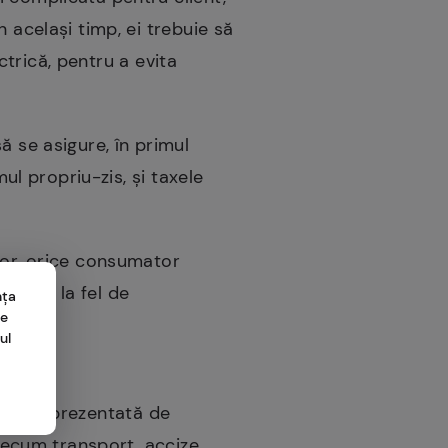
 același timp, ei trebuie să
ectrică, pentru a evita
ă se asigure, în primul
ul propriu-zis, și taxele
tor, orice consumator
l puțin la fel de
nța
me
ul
este reprezentată de
precum transport, accize,