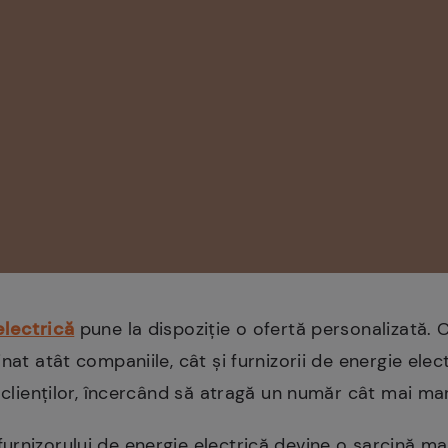
electrică
pune la dispoziție o ofertă personalizată.
nat atât companiile, cât și furnizorii de energie elect
e clienților, încercând să atragă un număr cât mai m
rnizorului de energie electrică devine o sarcină ma