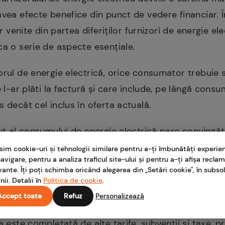
vea efecte benefice din punct de vedere financiar. În
or venite din partea diferiților furnizori de energie el
ca o serie de aspecte esențiale.
orul de energie electrică, orice consumator trebuie s
e l-ar plăti la factură și care include, pe lângă consum
 decât cel inclus în oferta actuală.
rut al consumului de energie electrică pare convingă
lalte costuri care intră în alcătuirea facturii sunt ce
sim cookie-uri și tehnologii similare pentru a-ți îmbunătăți experie
avigare, pentru a analiza traficul site-ului și pentru a-ți afișa recla
vante. Îți poți schimba oricând alegerea din „Setări cookie", în subsol
nii. Detalii în
Politica de cookie
.
ura de energie electrică?
Accept toate
Refuz
Personalizează
ie electrică
, maxim o treime din valoarea acesteia 
a este completată de alte tarife, subvenții și taxe, 