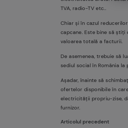
TVA, radio-TV etc..
Chiar și în cazul reduceril
capcane. Este bine să știți
valoarea totală a facturii.
De asemenea, trebuie să lua
sediul social în România la 
Așadar, înainte să schimbați
ofertelor disponibile în car
electricității propriu-zise, 
furnizor.
Articolul precedent