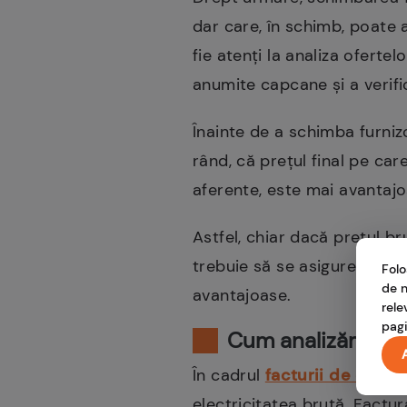
dar care, în schimb, poate a
fie atenți la analiza ofertel
anumite capcane și a verifi
Înainte de a schimba furniz
rând, că prețul final pe car
aferente, este mai avantajos
Astfel, chiar dacă prețul b
trebuie să se asigure că cela
Folo
de n
avantajoase.
rele
pagi
Cum analizăm fact
În cadrul
facturii de energ
electricitatea brută. Factur