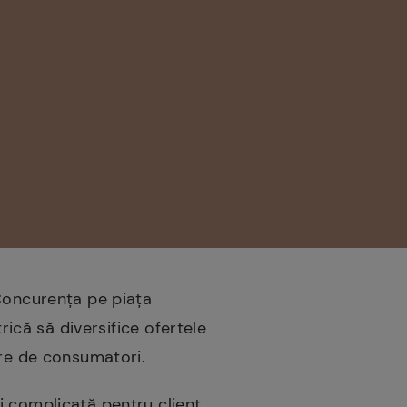
 Concurența pe piața
rică să diversifice ofertele
are de consumatori.
i complicată pentru client,