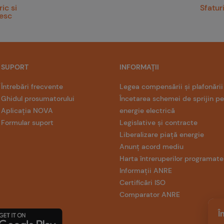
ic si
Sfatur
vesc
SUPORT
INFORMAȚII
Întrebări frecvente
Legea compensării și plafonării
Ghidul prosumatorului
Încetarea schemei de sprijin p
Aplicația NOVA
energie electrică
Formular suport
Legislative și contracte
Liberalizare piață energie
Anunț acord mediu
Harta întreruperilor programate
Informații ANRE
Certificări ISO
Comparator ANRE
Î