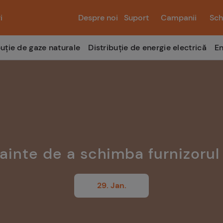
i
Despre noi
Suport
Campanii
Sch
buție de gaze naturale
Distribuție de energie electrică
En
înainte de a schimba furnizorul
29. Jan.