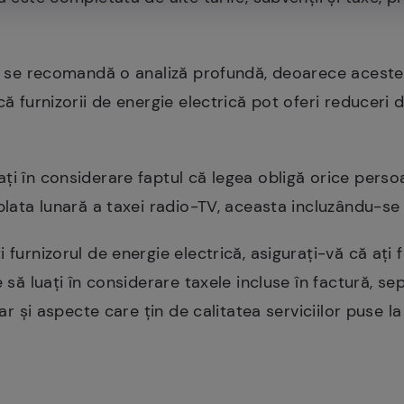
or se recomandă o analiză profundă, deoarece aceste
 că furnizorii de energie electrică pot oferi reducer
ți în considerare faptul că legea obligă orice persoa
plata lunară a taxei radio-TV, aceasta incluzându-se 
 furnizorul de energie electrică, asigurați-vă că ați 
e să luați în considerare taxele incluse în factură, s
dar și aspecte care țin de calitatea serviciilor puse la