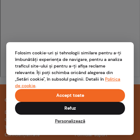
Folosim cookie-uri și tehnologii similare pentru a-ți
îmbunătăți experiența de navigare, pentru a analiza
traficul site-ului și pentru a-ți afișa reclame
relevante. Îți poți schimba oricând alegerea din
„Setări cookie", în subsolul paginii. Detalii în
Politica
de cookie
.
Accept toate
COMPANIE
SUPORT
Refuz
Despre noi
Întrebări frecvente
Cariere
Ghidul prosumatorului
Personalizează
Termeni și condiții
Aplicația NOVA
Confidențialitate
Formular suport