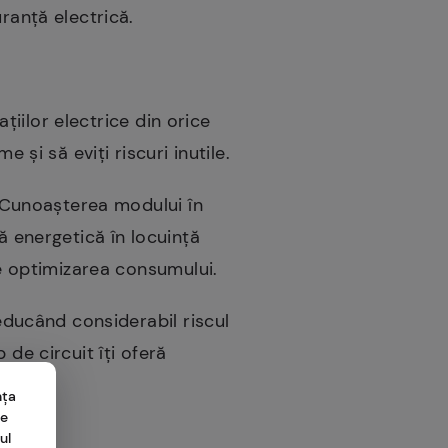
ranță electrică.
ațiilor electrice din orice
 și să eviți riscuri inutile.
ă. Cunoașterea modului în
ă energetică în locuință
de optimizarea consumului.
reducând considerabil riscul
de circuit îți oferă
nța
me
ul