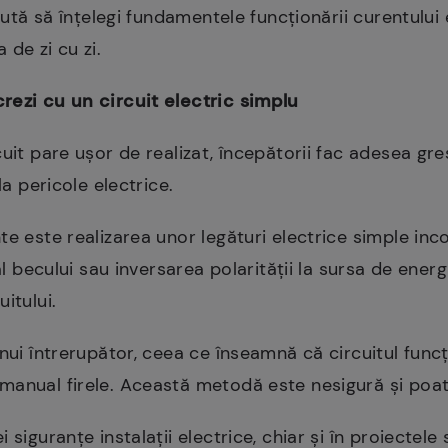
jută să înțelegi fundamentele funcționării curentului el
a de zi cu zi.
rezi cu un circuit electric simplu
uit pare ușor de realizat, începătorii fac adesea gre
la pericole electrice.
te este realizarea unor legături electrice simple inc
 al becului sau inversarea polarității la sursa de ene
itului.
unui întrerupător, ceea ce înseamnă că circuitul fun
manual firele. Această metodă este nesigură și poat
 siguranțe instalații electrice, chiar și în proiectel