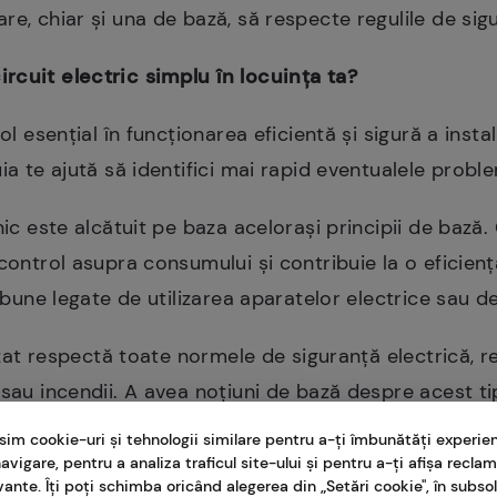
re, chiar și una de bază, să respecte regulile de sigu
rcuit electric simplu în locuința ta?
ol esențial în funcționarea eficientă și sigură a instal
a te ajută să identifici mai rapid eventualele probleme
snic este alcătuit pe baza acelorași principii de baz
control asupra consumului și contribuie la o eficienț
i bune legate de utilizarea aparatelor electrice sau 
lizat respectă toate normele de siguranță electrică, 
sau incendii. A avea noțiuni de bază despre acest tip 
i în mici reparații sau verificări de rutină.
sim cookie-uri și tehnologii similare pentru a-ți îmbunătăți experie
avigare, pentru a analiza traficul site-ului și pentru a-ți afișa recla
 circuit electric simplu?
vante. Îți poți schimba oricând alegerea din „Setări cookie", în subsol