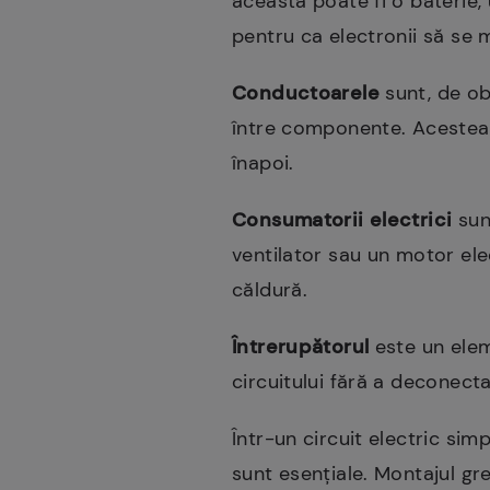
aceasta poate fi o baterie,
pentru ca electronii să se m
Conductoarele
sunt, de obi
între componente. Acestea 
înapoi.
Consumatorii electrici
sun
ventilator sau un motor elec
căldură.
Întrerupătorul
este un elem
circuitului fără a deconect
Într-un circuit electric si
sunt esențiale. Montajul gre