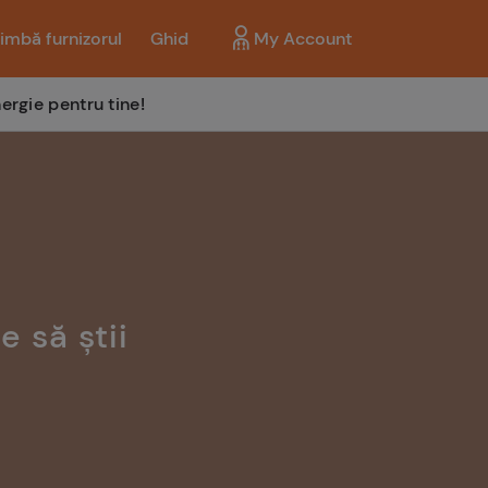
imbă furnizorul
Ghid
My Account
ergie pentru tine!
e să știi