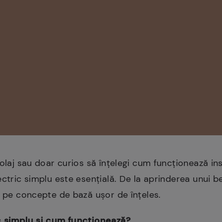
olaj sau doar curios să înțelegi cum funcționează inst
ectric simplu este esențială. De la aprinderea unui 
ă pe concepte de bază ușor de înțeles.
c simplu și cum funcționează?