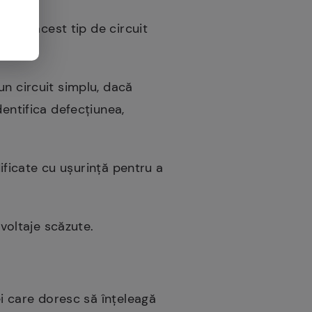
duse, acest tip de circuit
-un circuit simplu, dacă
dentifica defecțiunea,
dificate cu ușurință pentru a
 voltaje scăzute.
ei care doresc să înțeleagă