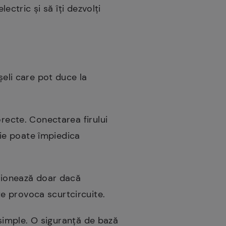
ectric și să îți dezvolți
șeli care pot duce la
orecte. Conectarea firului
rgie poate împiedica
cționează doar dacă
e provoca scurtcircuite.
e simple. O siguranță de bază