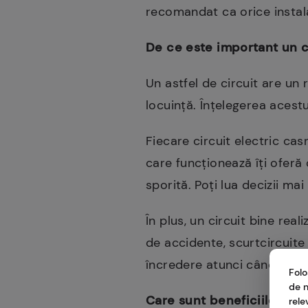
recomandat ca orice instala
De ce este important un ci
Un astfel de circuit are un r
locuință. Înțelegerea acestui
Fiecare circuit electric ca
care funcționează îți oferă 
sporită. Poți lua decizii ma
În plus, un circuit bine rea
de accidente, scurtcircuite 
încredere atunci când intervi
Folo
de n
Care sunt beneficiile unui
rele