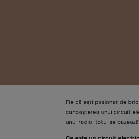
Fie că ești pasionat de bric
cunoașterea unui circuit el
unui radio, totul se bazeaz
Ce este un circuit electri