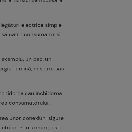
 oferă tensiunea necesară
 legături electrice simple
ursă către consumator și
 exemplu, un bec, un
nergie: lumină, mișcare sau
schiderea sau închiderea
area consumatorului.
area unor conexiuni sigure
ectrice. Prin urmare, este