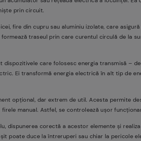
 un acumulator sau rețeaua electrică a locuinței. Ea
iște prin circuit.
cei, fire din cupru sau aluminiu izolate, care asigură
formează traseul prin care curentul circulă de la s
t dispozitivele care folosesc energia transmisă – de
tric. Ei transformă energia electrică în alt tip de e
ent opțional, dar extrem de util. Acesta permite de
a firele manual. Astfel, se controlează ușor funcțion
mplu, dispunerea corectă a acestor elemente și realiz
șit poate duce la întreruperi sau chiar la pericole el