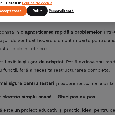
nii. Detalii în
Politica de cookie
.
ilizare
este primul avantaj. Datorită complexității re
Accept toate
Refuz
Personalizează
incipiile fundamentale ale electricității.
 constă în
diagnosticarea rapidă a problemelor
. Într
ușor de verificat fiecare element în parte pentru a i
sturile de întreținere.
unt
flexibile și ușor de adaptat
. Pot fi extinse sau mo
funcții, fără a necesita restructurarea completă.
mai sigure pentru testări
și experimente, mai ales la
t electric simplu acasă – Ghid pas cu pas
ă este un proiect educativ și practic, ideal pentru c