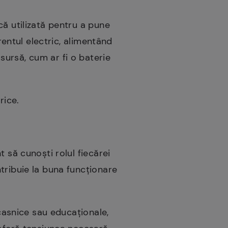
că utilizată pentru a pune
rentul electric, alimentând
ursă, cum ar fi o baterie
trice.
 să cunoști rolul fiecărei
tribuie la buna funcționare
 casnice sau educaționale,