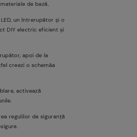
 materiale de bază.
LED, un întrerupător și o
 DIY electric eficient și
erupător, apoi de la
stfel creezi o schemăa
blare, activează
nile.
rea regulilor de siguranță
sigure.