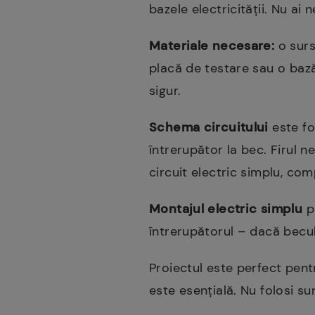
bazele electricității. Nu a
Materiale necesare:
o surs
placă de testare sau o bază 
sigur.
Schema circuitului
este foa
întrerupător la bec. Firul n
circuit electric simplu, com
Montajul electric simplu
pr
întrerupătorul – dacă becul 
Proiectul este perfect pent
este esențială. Nu folosi s