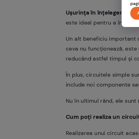
pagi
Ușurința în înțelegere și ut
este ideal pentru a învăța pr
Un alt beneficiu important
ceva nu funcționează, este 
reducând astfel timpul și co
În plus, circuitele simple s
include noi componente sau 
Nu în ultimul rând, ele sunt
Cum poți realiza un circui
Realizarea unui circuit acas