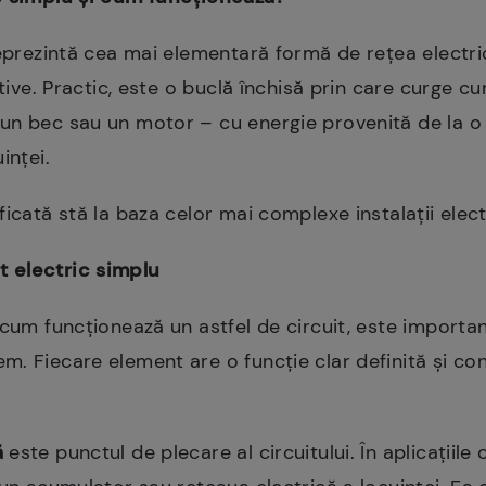
reprezintă cea mai elementară formă de rețea electri
itive. Practic, este o buclă închisă prin care curge cu
un bec sau un motor – cu energie provenită de la o s
inței.
ficată stă la baza celor mai complexe instalații elec
 electric simplu
cum funcționează un astfel de circuit, este important
. Fiecare element are o funcție clar definită și con
ă
este punctul de plecare al circuitului. În aplicațiile