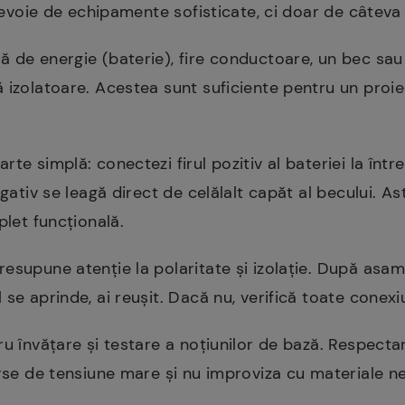
i nevoie de echipamente sofisticate, ci doar de câteva
ă de energie (baterie), fire conductoare, un bec sau 
izolatoare. Acestea sunt suficiente pentru un proiect
rte simplă: conectezi firul pozitiv al bateriei la într
egativ se leagă direct de celălalt capăt al becului. A
plet funcțională.
esupune atenție la polaritate și izolație. După asam
se aprinde, ai reușit. Dacă nu, verifică toate conexiu
ru învățare și testare a noțiunilor de bază. Respecta
urse de tensiune mare și nu improviza cu materiale ne